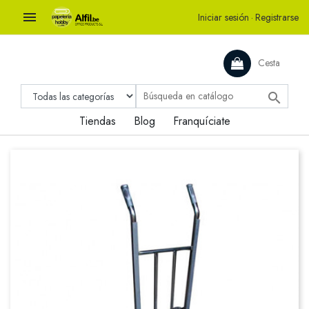

Iniciar sesión
·
Registrarse
Cesta

Tiendas
Blog
Franquíciate