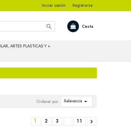
Iniciar sesión
·
Registrarse

Cesta
LAR, ARTES PLASTICAS Y +
Relevancia

Ordenar por:
1
2
3
11
