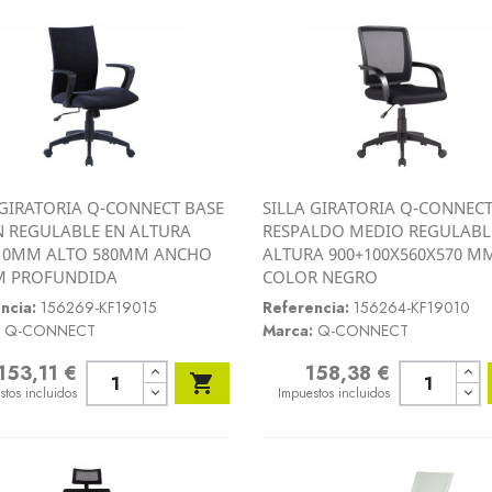
 GIRATORIA Q-CONNECT BASE
SILLA GIRATORIA Q-CONNEC
Vista rápida
Vista rápida
 REGULABLE EN ALTURA
RESPALDO MEDIO REGULABL


10MM ALTO 580MM ANCHO
ALTURA 900+100X560X570 M
M PROFUNDIDA
COLOR NEGRO
ncia:
156269-KF19015
Referencia:
156264-KF19010
Q-CONNECT
Marca:
Q-CONNECT
153,11 €
158,38 €
o
Precio

stos incluidos
Impuestos incluidos