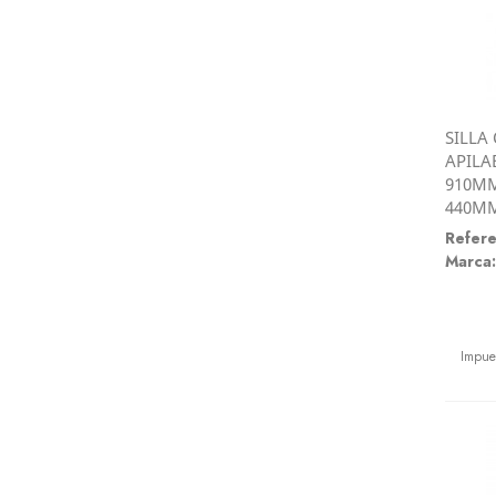
SILLA
APILA
910M
440M
Refere
Marca:
Preci
Impue