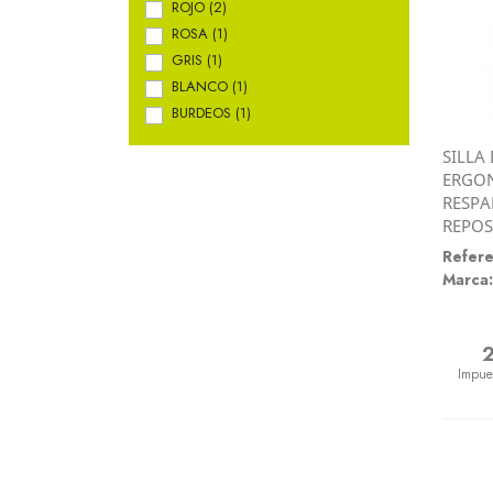
ROJO
(2)
ROSA
(1)
GRIS
(1)
BLANCO
(1)
BURDEOS
(1)
SILLA
ERGON
RESPA
REPOS
Refere
Marca:
Preci
Impue