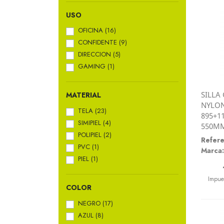
USO
OFICINA
(16)
CONFIDENTE
(9)
DIRECCION
(5)
GAMING
(1)
SILLA
MATERIAL
NYLON
TELA
(23)
895+1
SIMIPIEL
(4)
550M
POLIPIEL
(2)
Refere
PVC
(1)
Marca:
PIEL
(1)
Preci
Impue
COLOR
NEGRO
(17)
AZUL
(8)