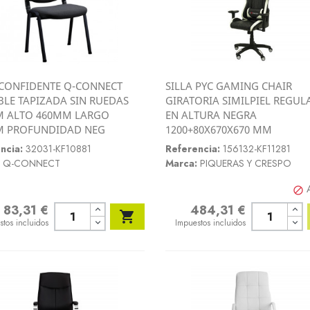
 CONFIDENTE Q-CONNECT
SILLA PYC GAMING CHAIR
Vista rápida
Vista rápida
BLE TAPIZADA SIN RUEDAS
GIRATORIA SIMILPIEL REGUL


M ALTO 460MM LARGO
EN ALTURA NEGRA
M PROFUNDIDAD NEG
1200+80X670X670 MM
ncia:
32031-KF10881
Referencia:
156132-KF11281
Q-CONNECT
Marca:
PIQUERAS Y CRESPO

83,31 €
484,31 €
o
Precio

stos incluidos
Impuestos incluidos