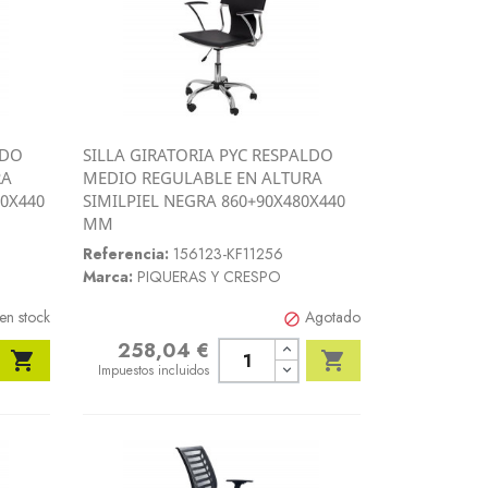
LDO
SILLA GIRATORIA PYC RESPALDO
Vista rápida
RA
MEDIO REGULABLE EN ALTURA

80X440
SIMILPIEL NEGRA 860+90X480X440
MM
Referencia:
156123-KF11256
Marca:
PIQUERAS Y CRESPO
en stock
Agotado

258,04 €
Precio


Impuestos incluidos