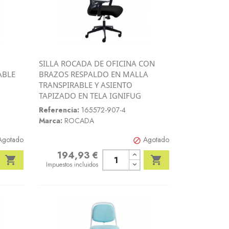
SILLA ROCADA DE OFICINA CON
Vista rápida
ABLE
BRAZOS RESPALDO EN MALLA

TRANSPIRABLE Y ASIENTO
TAPIZADO EN TELA IGNIFUG
Referencia:
165572-907-4
Marca:
ROCADA
Agotado
Agotado

194,93 €
Precio


Impuestos incluidos