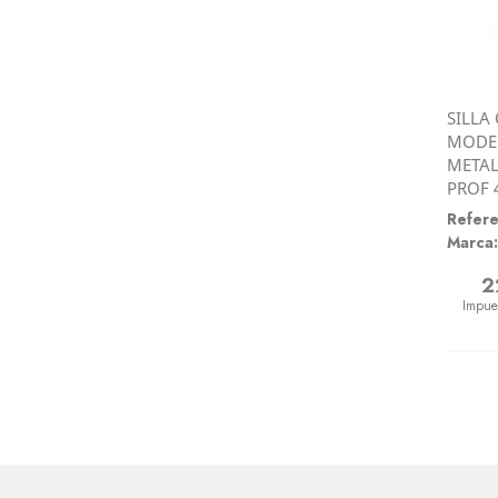
SILLA
MODE 
METAL
PROF 
Refere
Marca:
2
Preci
Impue