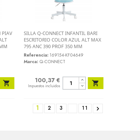
 PIAV
SILLA Q-CONNECT INFANTIL BARI
Vista rápida
ALT
ESCRITORIO COLOR AZUL ALT MAX

 MM
795 ANC 390 PROF 350 MM
Referencia:
169154-KF04649
Marca:
Q-CONNECT
100,37 €
Precio


Impuestos incluidos
1
2
3
11
