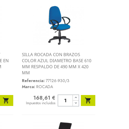
T
SILLA ROCADA CON BRAZOS
Vista rápida
E EN
COLOR AZUL DIAMETRO BASE 610

M
MM RESPALDO DE 490 MM X 420
MM
Referencia:
77126-930/3
Marca:
ROCADA
168,61 €
Precio


Impuestos incluidos