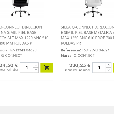
 Q-CONNECT DIRECCION
SILLA Q-CONNECT DIRECCION
Vista rápida
Vista rápida
NA SIMIL PIEL BASE
E SIMIL PIEL BASE METALICA 


ICA ALT MAX 1220 ANC 510
MAX 1250 ANC 610 PROF 700
490 MM RUEDAS P
RUEDAS PR
ncia:
169133-KF04628
Referencia:
169129-KF04624
Q-CONNECT
Marca:
Q-CONNECT
24,50 €
230,25 €
o
Precio

stos incluidos
Impuestos incluidos