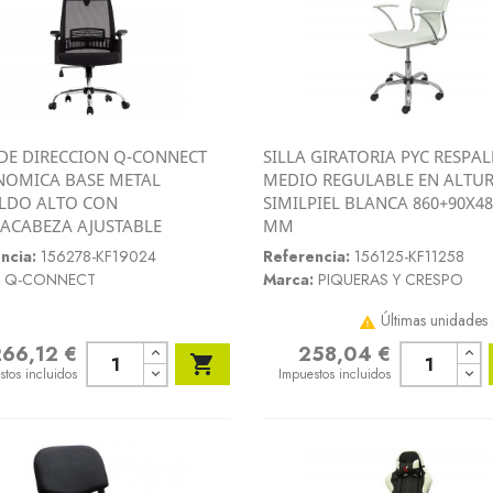
 DE DIRECCION Q-CONNECT
SILLA GIRATORIA PYC RESPA
Vista rápida
Vista rápida
OMICA BASE METAL
MEDIO REGULABLE EN ALTU


LDO ALTO CON
SIMILPIEL BLANCA 860+90X4
ACABEZA AJUSTABLE
MM
ncia:
156278-KF19024
Referencia:
156125-KF11258
Q-CONNECT
Marca:
PIQUERAS Y CRESPO
Últimas unidades 

266,12 €
258,04 €
o
Precio

stos incluidos
Impuestos incluidos