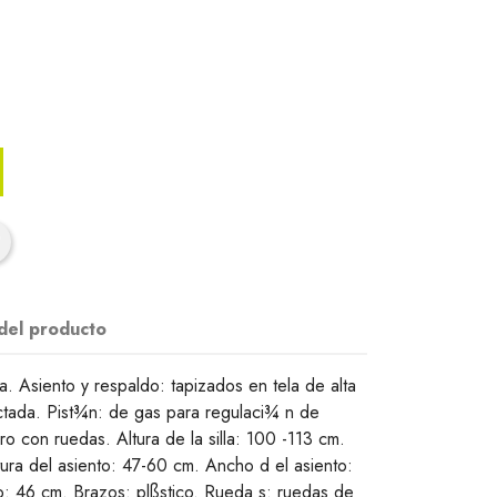
 del producto
ura. Asiento y respaldo: tapizados en tela de alta
ctada. Pist¾n: de gas para regulaci¾ n de
ro con ruedas. Altura de la silla: 100 -113 cm.
tura del asiento: 47-60 cm. Ancho d el asiento:
o: 46 cm. Brazos: plßstico. Rueda s: ruedas de