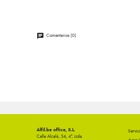
Comentarios (0)
Alfil.be office, S.L
Servici
Calle Alcalá, 54, 4°, izda.