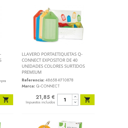
-
LLAVERO PORTAETIQUETAS Q-
Vista rápida
S
CONNECT EXPOSITOR DE 40

UNIDADES COLORES SURTIDOS
PREMIUM
Referencia:
48658-KF10878
mpra
Marca:
Q-CONNECT
21,85 €
Precio


Impuestos incluidos