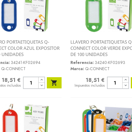
RO PORTAETIQUETAS Q-
LLAVERO PORTAETIQUETAS Q
Vista rápida
Vista rápida
CT COLOR AZUL EXPOSITOR
CONNECT COLOR VERDE EXP


0 UNIDADES
DE 100 UNIDADES
ncia:
34241-KF02694
Referencia:
34240-KF02693
Q-CONNECT
Marca:
Q-CONNECT
18,51 €
18,51 €
o
Precio

stos incluidos
Impuestos incluidos