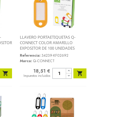
-
LLAVERO PORTAETIQUETAS Q-
Vista rápida
OSITOR
CONNECT COLOR AMARILLO

EXPOSITOR DE 100 UNIDADES
Referencia:
34239-KF02692
Marca:
Q-CONNECT
18,51 €
Precio


Impuestos incluidos