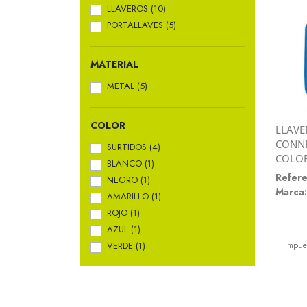
LLAVEROS
(10)
PORTALLAVES
(5)
MATERIAL
METAL
(5)
COLOR
LLAVE
CONNE
SURTIDOS
(4)
COLOR
BLANCO
(1)
Refere
NEGRO
(1)
Marca:
AMARILLO
(1)
ROJO
(1)
AZUL
(1)
Preci
VERDE
(1)
Impue