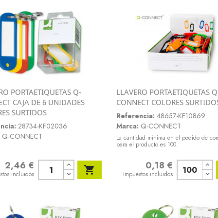
RO PORTAETIQUETAS Q-
LLAVERO PORTAETIQUETAS Q
Vista rápida
Vista rápida
CT CAJA DE 6 UNIDADES
CONNECT COLORES SURTIDO


ES SURTIDOS
Referencia:
48657-KF10869
ncia:
28734-KF02036
Marca:
Q-CONNECT
Q-CONNECT
La cantidad mínima en el pedido de co
para el producto es 100.
2,46 €
0,18 €
o
Precio

stos incluidos
Impuestos incluidos