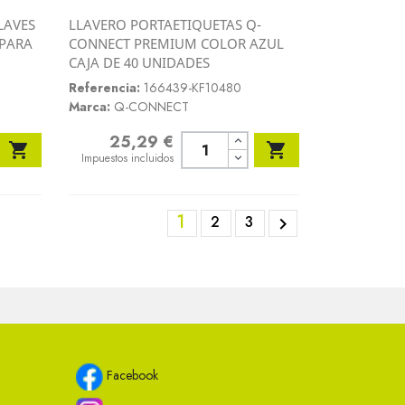
LAVES
LLAVERO PORTAETIQUETAS Q-
Vista rápida
 PARA
CONNECT PREMIUM COLOR AZUL

CAJA DE 40 UNIDADES
Referencia:
166439-KF10480
Marca:
Q-CONNECT
25,29 €
Precio


Impuestos incluidos
1
2
3

Facebook