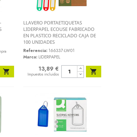
-
LLAVERO PORTAETIQUETAS
Vista rápida
S
LIDERPAPEL ECOUSE FABRICADO

EN PLASTICO RECICLADO CAJA DE
100 UNIDADES
Referencia:
166337-LW01
mpra
Marca:
LIDERPAPEL
13,89 €
Precio


Impuestos incluidos