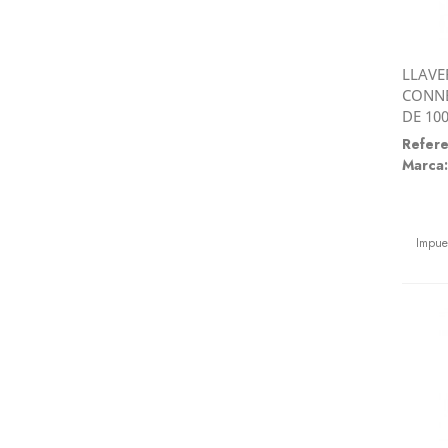
LLAVE
CONNE
DE 10
Refere
Marca:
Preci
Impue