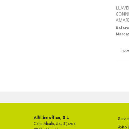
LLAVE
CONN
AMARI
Refere
Marca:
Preci
Impue
Alfil.be office, S.L
Servici
Calle Alcalá, 54, 4°, izda.
Aviso 