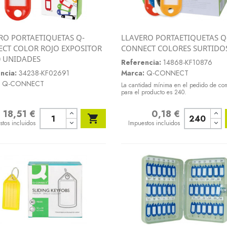
RO PORTAETIQUETAS Q-
LLAVERO PORTAETIQUETAS Q
Vista rápida
Vista rápida
CT COLOR ROJO EXPOSITOR
CONNECT COLORES SURTIDO


0 UNIDADES
Referencia:
14868-KF10876
ncia:
34238-KF02691
Marca:
Q-CONNECT
Q-CONNECT
La cantidad mínima en el pedido de co
para el producto es 240.
18,51 €
0,18 €
o
Precio

stos incluidos
Impuestos incluidos