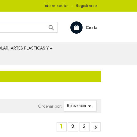
Iniciar sesión
·
Registrarse

Cesta
LAR, ARTES PLASTICAS Y +
Relevancia

Ordenar por:
1
2
3
