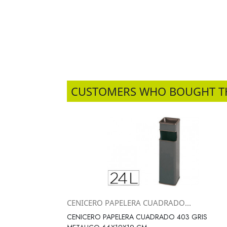
CUSTOMERS WHO BOUGHT T
CENICERO PAPELERA CUADRADO...
Vista rápida

CENICERO PAPELERA CUADRADO 403 GRIS