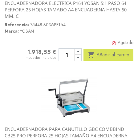
ENCUADERNADORA ELECTRICA P164 YOSAN 5:1 PASO 64
PERFORA 25 HOJAS TAMAÐO A4 ENCUADERNA HASTA 50
MM. C
Referencia:
75448-3036PE164
Marca:
YOSAN
Agotado

1.918,55 €
Precio

Añadir al carrito
Impuestos incluidos
ENCUADERNADORA PARA CANUTILLO GBC COMBBIND
CB25 PRO PERFORA 25 HOJAS TAMAÑO A4 ENCUADERNA