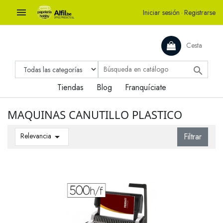

Iniciar sesión
·
Registrarse
Cesta

Tiendas
Blog
Franquíciate
MAQUINAS CANUTILLO PLASTICO
Relevancia

Filtrar