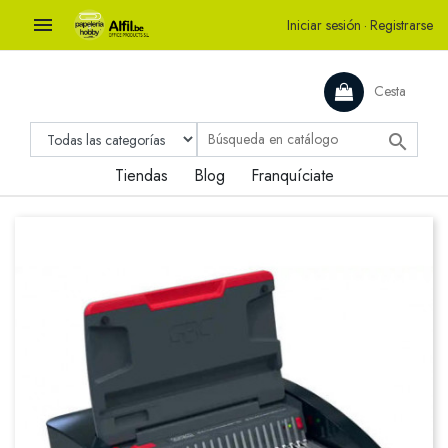

Iniciar sesión
·
Registrarse
Cesta

Tiendas
Blog
Franquíciate