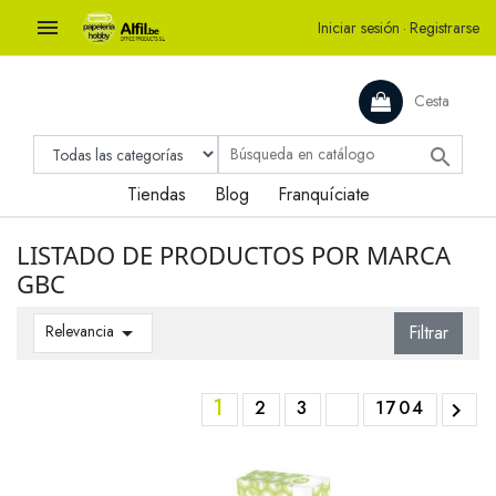

Iniciar sesión
·
Registrarse
Cesta

Tiendas
Blog
Franquíciate
LISTADO DE PRODUCTOS POR MARCA
GBC
Relevancia

Filtrar
1
2
3
1704
