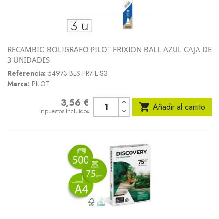
RECAMBIO BOLIGRAFO PILOT FRIXION BALL AZUL CAJA DE
3 UNIDADES
Referencia:
54973-BLS-FR7-L-S3
Marca:
PILOT
3,56 €
Precio

Añadir al carrito
Impuestos incluidos