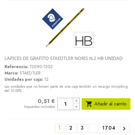
LAPICES DE GRAFITO STAEDTLER NORIS N.2 HB UNIDAD
Referencia:
73090-1202
Marca:
STAEDTLER
Unidades por caja:
12
Las unidades que no formen parte de una caja tendrán un recargo minipiking
del 10.00%
0,51 €
Precio

Añadir al carrito
Impuestos incluidos
1
2
3
1704
