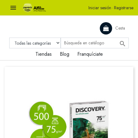

Iniciar sesión
·
Registrarse
Cesta

Tiendas
Blog
Franquíciate