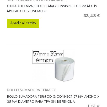
CINTA ADHESIVA SCOTCH MAGIC INVISIBLE ECO 33 M X 19
MM PACK DE 9 UNIDADES
33,43 €
Precio
Añadir al carrito
ROLLO SUMADORA TERMICO...
ROLLO SUMADORA TERMICO Q-CONNECT 57 MM ANCHO X
35 MM DIAMETRO PARA TPV SIN BISFENOL A
1,31 €
Precio