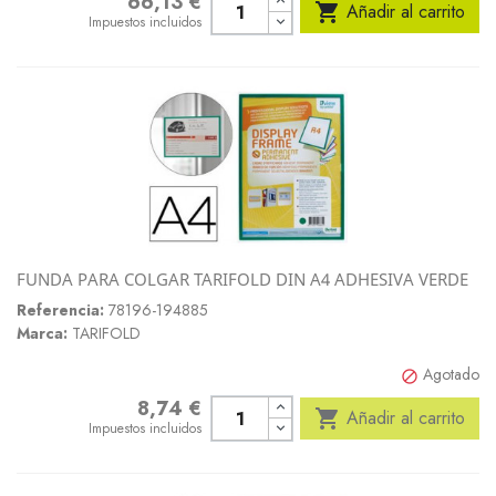
66,13 €
Precio

Añadir al carrito
Impuestos incluidos
FUNDA PARA COLGAR TARIFOLD DIN A4 ADHESIVA VERDE
Referencia:
78196-194885
Marca:
TARIFOLD
Agotado

8,74 €
Precio

Añadir al carrito
Impuestos incluidos