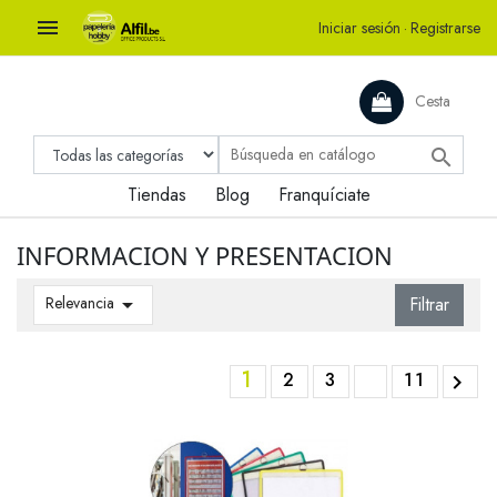

Iniciar sesión
·
Registrarse
Cesta

Tiendas
Blog
Franquíciate
INFORMACION Y PRESENTACION
Relevancia

Filtrar
1
2
3
11
