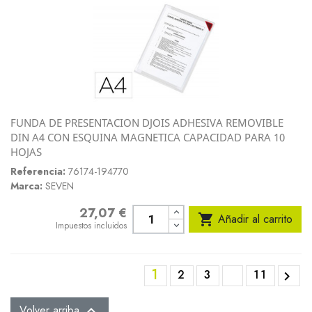
FUNDA DE PRESENTACION DJOIS ADHESIVA REMOVIBLE
DIN A4 CON ESQUINA MAGNETICA CAPACIDAD PARA 10
HOJAS
Referencia:
76174-194770
Marca:
SEVEN
27,07 €
Precio

Añadir al carrito
Impuestos incluidos
1
2
3
11

Volver arriba
