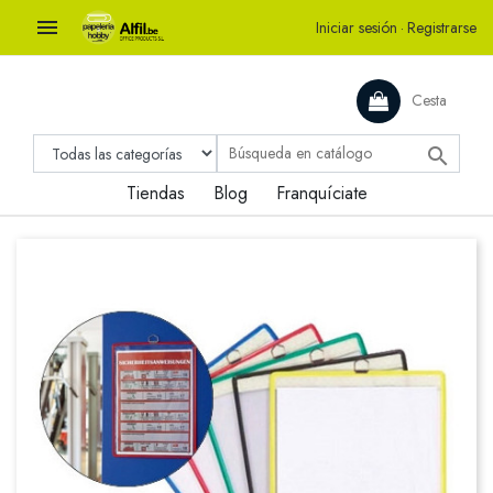

Iniciar sesión
·
Registrarse
Cesta

Tiendas
Blog
Franquíciate