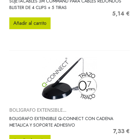
SUJETACABLES 3M COMMAND PARA CABLES REDONDOS
BLISTER DE 4 CLIPS + 5 TIRAS
5,14 €
Precio
Añadir al carrito
BOLIGRAFO EXTENSIBLE...
BOLIGRAFO EXTENSIBLE Q-CONNECT CON CADENA
METALICA Y SOPORTE ADHESIVO
7,33 €
Precio