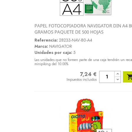
PAPEL FOTOCOPIADORA NAVIGATOR DIN A4 8
Vista rápida
GRAMOS PAQUETE DE 500 HOJAS

Referencia:
28233-NAV-80-A4
Marca:
NAVIGATOR
Unidades por caja:
5
Las unidades que no formen parte de una caja tendrán un rec
minipiking del 10.00%
7,24 €
Precio
Impuestos incluidos