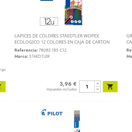
LAPICES DE COLORES STAEDTLER WOPEX
GR
Vista rápida
ECOLOGICO 12 COLORES EN CAJA DE CARTON
CA

Referencia:
78082-185 C12
Re
Marca:
STAEDTLER
Ma
argo
3,96 €
Precio


Impuestos incluidos