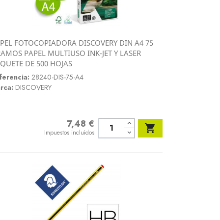
PEL FOTOCOPIADORA DISCOVERY DIN A4 75
Vista rápida
AMOS PAPEL MULTIUSO INK-JET Y LASER

QUETE DE 500 HOJAS
ferencia:
28240-DIS-75-A4
rca:
DISCOVERY
7,48 €
Precio

Impuestos incluidos