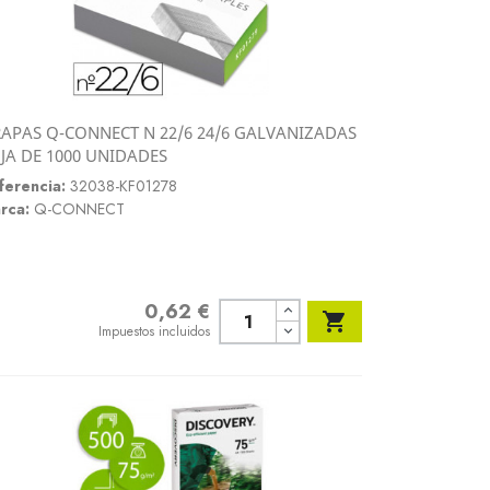
APAS Q-CONNECT N 22/6 24/6 GALVANIZADAS
Vista rápida
JA DE 1000 UNIDADES

ferencia:
32038-KF01278
rca:
Q-CONNECT
0,62 €
Precio

Impuestos incluidos