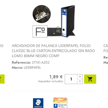
10
ARCHIVADOR DE PALANCA LIDERPAPEL FOLIO
CA
Vista rápida
CLASSIC BLUE CARTON ENTRECOLADO SIN RADO
FO

LOMO 80MM NEGRO COMP
Re
Referencia:
37741-AZ02
Ma
Marca:
LIDERPAPEL
1,89 €
Precio


Impuestos incluidos