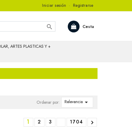
Iniciar sesión
·
Registrarse

Cesta
LAR, ARTES PLASTICAS Y +
Relevancia

Ordenar por:
1
2
3
1704
