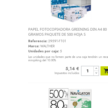
PAPEL FOTOCOPIADORA GREENING DIN A4 80
Vista rápida
GRAMOS PAQUETE DE 500 HOJA S

Referencia:
29591-FT01
Marca:
WALTHER
Unidades por caja:
5
Las unidades que no formen parte de una caja tendrán un rec
minipiking del 10.00%
5,14 €
Precio
Impuestos incluidos