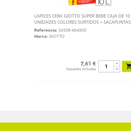
LAPICES CERA GIOTTO SUPER BEBE CAJA DE 10
Vista rápida
UNIDADES COLORES SURTIDOS + SACAPUNTAS

Referencia:
36358-464300
Marca:
GIOTTO
7,61 €
Precio
Impuestos incluidos