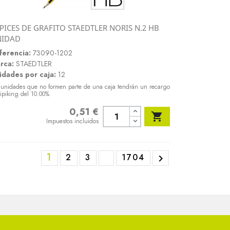
PICES DE GRAFITO STAEDTLER NORIS N.2 HB
Vista rápida
NIDAD

ferencia:
73090-1202
rca:
STAEDTLER
idades por caja:
12
 unidades que no formen parte de una caja tendrán un recargo
ipiking del 10.00%
0,51 €
Precio

Impuestos incluidos
1
2
3
1704
