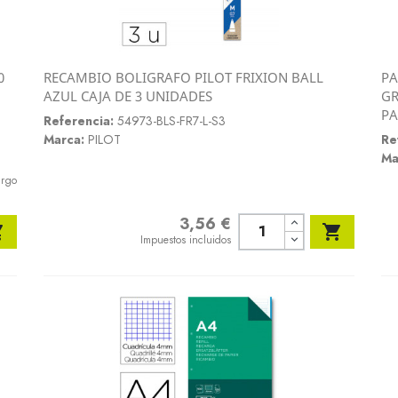
0
RECAMBIO BOLIGRAFO PILOT FRIXION BALL
PA
Vista rápida
AZUL CAJA DE 3 UNIDADES
GR

PA
Referencia:
54973-BLS-FR7-L-S3
Marca:
PILOT
Re
Ma
argo
3,56 €
Precio


Impuestos incluidos