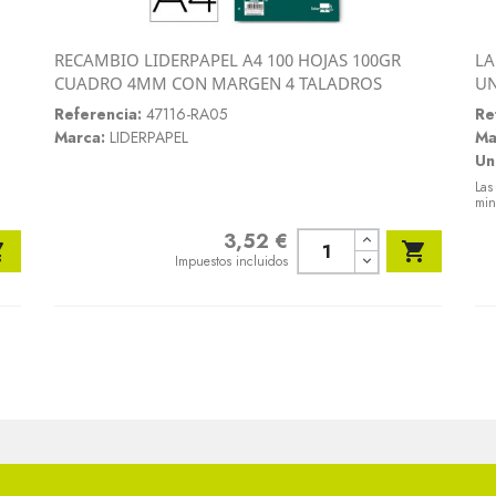
RECAMBIO LIDERPAPEL A4 100 HOJAS 100GR
LA
Vista rápida
CUADRO 4MM CON MARGEN 4 TALADROS
U

Referencia:
47116-RA05
Re
Marca:
LIDERPAPEL
Ma
Un
Las
min
3,52 €
Precio


Impuestos incluidos