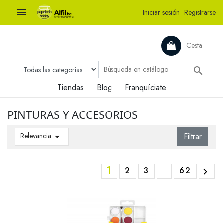

Iniciar sesión
·
Registrarse
Cesta

Tiendas
Blog
Franquíciate
PINTURAS Y ACCESORIOS
Relevancia

Filtrar
1
2
3
62
