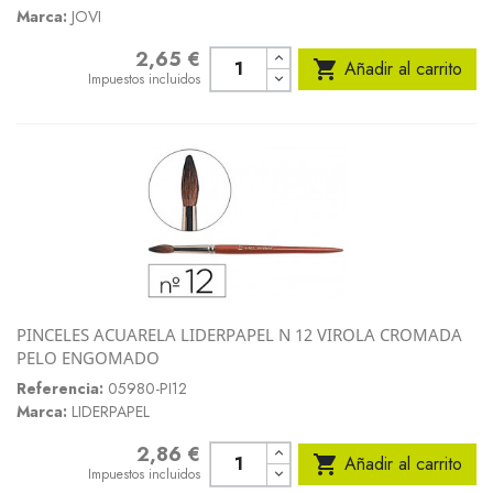
Marca:
JOVI
2,65 €
Precio

Añadir al carrito
Impuestos incluidos
PINCELES ACUARELA LIDERPAPEL N 12 VIROLA CROMADA
PELO ENGOMADO
Referencia:
05980-PI12
Marca:
LIDERPAPEL
2,86 €
Precio

Añadir al carrito
Impuestos incluidos