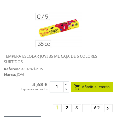
TEMPERA ESCOLAR JOVI 35 ML CAJA DE 5 COLORES
SURTIDOS
Referencia:
07871-505
Marca:
JOVI
4,68 €
Precio

Añadir al carrito
Impuestos incluidos
1
2
3
62
