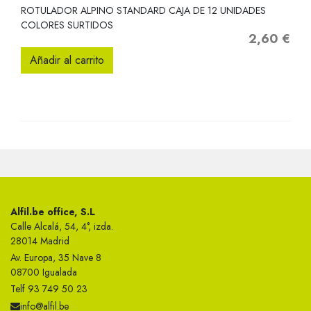
ROTULADOR ALPINO STANDARD CAJA DE 12 UNIDADES
COLORES SURTIDOS
2,60 €
Precio
Añadir al carrito
Alfil.be office, S.L
Calle Alcalá, 54, 4°, izda.
28014 Madrid
Av. Europa, 35 Nave 8
08700 Igualada
Telf 93 749 50 23
info@alfil.be