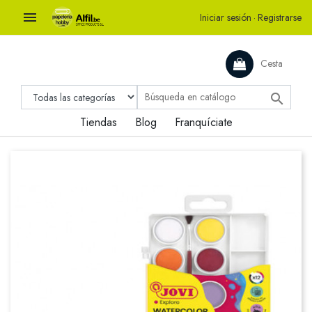

Iniciar sesión
·
Registrarse
Cesta

Tiendas
Blog
Franquíciate