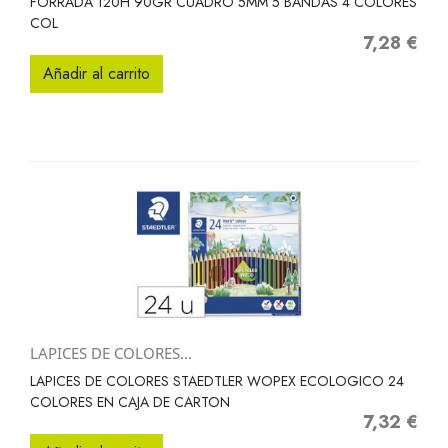
FORRADA 120H 90GR CUADRO 5MM 5 BANDAS 4 COLORES
COL
7,28 €
Precio
Añadir al carrito
LAPICES DE COLORES...
LAPICES DE COLORES STAEDTLER WOPEX ECOLOGICO 24
COLORES EN CAJA DE CARTON
7,32 €
Precio