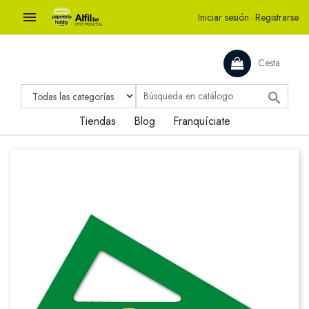

Iniciar sesión
·
Registrarse
Cesta

Tiendas
Blog
Franquíciate