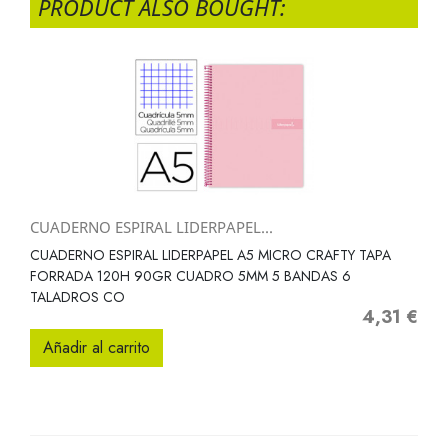
PRODUCT ALSO BOUGHT:
CUADERNO ESPIRAL LIDERPAPEL...
CUADERNO ESPIRAL LIDERPAPEL A5 MICRO CRAFTY TAPA
FORRADA 120H 90GR CUADRO 5MM 5 BANDAS 6
TALADROS CO
4,31 €
Precio
Añadir al carrito