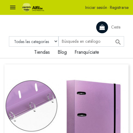

Iniciar sesión
·
Registrarse
Cesta

Tiendas
Blog
Franquíciate