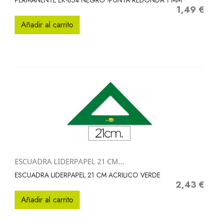
PERMANENTE EK-854 NEGRO -PUNTA REDONDA 1 MM
1,49 €
Precio
Añadir al carrito
ESCUADRA LIDERPAPEL 21 CM...
ESCUADRA LIDERPAPEL 21 CM ACRILICO VERDE
2,43 €
Precio
Añadir al carrito