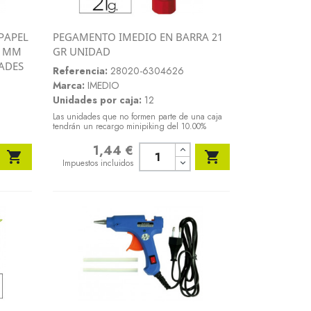
PAPEL
PEGAMENTO IMEDIO EN BARRA 21
Vista rápida
0 MM
GR UNIDAD

DADES
Referencia:
28020-6304626
Marca:
IMEDIO
Unidades por caja:
12
Las unidades que no formen parte de una caja
tendrán un recargo minipiking del 10.00%
1,44 €
Precio


Impuestos incluidos