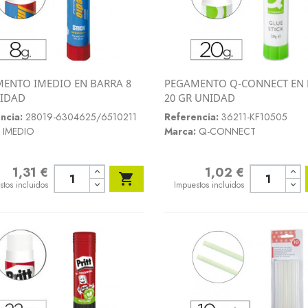
ENTO IMEDIO EN BARRA 8
PEGAMENTO Q-CONNECT EN
Vista rápida
Vista rápida
NIDAD
20 GR UNIDAD


ncia:
28019-6304625/6510211
Referencia:
36211-KF10505
IMEDIO
Marca:
Q-CONNECT
1,31 €
1,02 €
o
Precio

stos incluidos
Impuestos incluidos