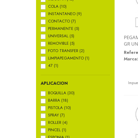
COLA
(10)
INSTANTANEO
(9)
CONTACTO
(7)
PERMANENTE
(5)
UNIVERSAL
(5)
PEGAM
REMOVIBLE
(5)
GR U
FOTO TRANSFER
(2)
Refere
LIMPIAPEGAMENTO
(1)
Marca:
47
(1)
Preci
Impue
APLICACION
BOQUILLA
(30)
BARRA
(18)
PISTOLA
(10)
SPRAY
(7)
ROLLER
(4)
PINCEL
(1)
ESPONJA
(1)