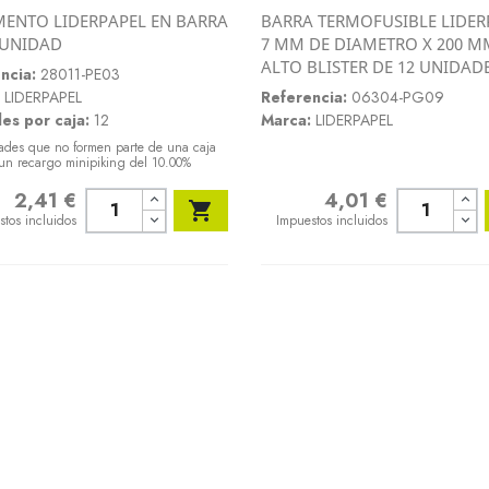
ENTO LIDERPAPEL EN BARRA
BARRA TERMOFUSIBLE LIDER
Vista rápida
Vista rápida
 UNIDAD
7 MM DE DIAMETRO X 200 M


ALTO BLISTER DE 12 UNIDAD
ncia:
28011-PE03
LIDERPAPEL
Referencia:
06304-PG09
es por caja:
12
Marca:
LIDERPAPEL
ades que no formen parte de una caja
un recargo minipiking del 10.00%
2,41 €
4,01 €
o
Precio

stos incluidos
Impuestos incluidos