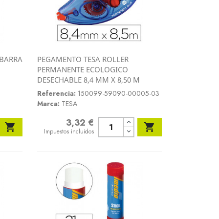
 BARRA
PEGAMENTO TESA ROLLER
Vista rápida
PERMANENTE ECOLOGICO

DESECHABLE 8,4 MM X 8,50 M
Referencia:
150099-59090-00005-03
Marca:
TESA
3,32 €
Precio


Impuestos incluidos