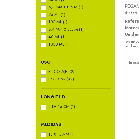
PEGAM
6,5 MM X 8,5 M
(1)
40 GR
25 ML
(1)
Refere
100 ML
(1)
Marca:
8,4 MM X 8,5 M
(1)
Unidad
40 ML
(1)
Las unid
1000 ML
(1)
tendrán 
Preci
USO
Impue
BRICOLAJE
(39)
ESCOLAR
(32)
LONGITUD
+ DE 15 CM
(1)
MEDIDAS
15 X 15 MM
(1)