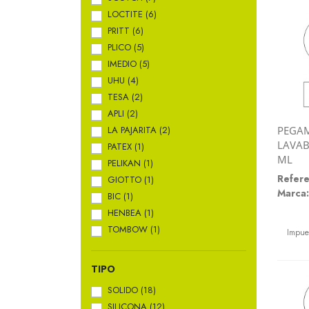
LOCTITE
(6)
PRITT
(6)
PLICO
(5)
IMEDIO
(5)
UHU
(4)
TESA
(2)
APLI
(2)
LA PAJARITA
(2)
PEGA
LAVAB
PATEX
(1)
ML
PELIKAN
(1)
Refere
GIOTTO
(1)
Marca:
BIC
(1)
HENBEA
(1)
Preci
TOMBOW
(1)
Impue
TIPO
SOLIDO
(18)
SILICONA
(12)