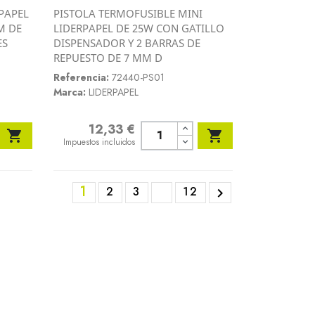
PAPEL
PISTOLA TERMOFUSIBLE MINI
Vista rápida
M DE
LIDERPAPEL DE 25W CON GATILLO

ES
DISPENSADOR Y 2 BARRAS DE
REPUESTO DE 7 MM D
Referencia:
72440-PS01
Marca:
LIDERPAPEL
12,33 €
Precio


Impuestos incluidos
1
2
3
12
