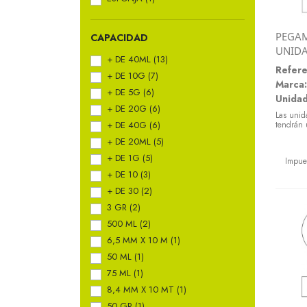
PEGAM
CAPACIDAD
UNID
+ DE 40ML
(13)
Refere
+ DE 10G
(7)
Marca:
+ DE 5G
(6)
Unidad
+ DE 20G
(6)
Las unid
+ DE 40G
(6)
tendrán 
+ DE 20ML
(5)
Preci
+ DE 1G
(5)
Impue
+ DE 10
(3)
+ DE 30
(2)
3 GR
(2)
500 ML
(2)
6,5 MM X 10 M
(1)
50 ML
(1)
75 ML
(1)
8,4 MM X 10 MT
(1)
50 GR
(1)