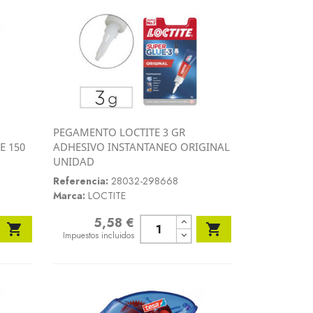
PEGAMENTO LOCTITE 3 GR
Vista rápida
E 150
ADHESIVO INSTANTANEO ORIGINAL

UNIDAD
Referencia:
28032-298668
Marca:
LOCTITE
5,58 €
Precio


Impuestos incluidos