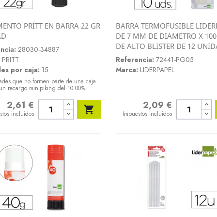
ENTO PRITT EN BARRA 22 GR
BARRA TERMOFUSIBLE LIDER
Vista rápida
Vista rápida
AD
DE 7 MM DE DIAMETRO X 10


DE ALTO BLISTER DE 12 UNI
ncia:
28030-34887
PRITT
Referencia:
72441-PG05
es por caja:
15
Marca:
LIDERPAPEL
ades que no formen parte de una caja
un recargo minipiking del 10.00%
2,61 €
2,09 €
o
Precio

stos incluidos
Impuestos incluidos