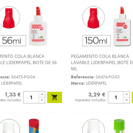
MENTO COLA BLANCA
PEGAMENTO COLA BLANCA
Vista rápida
Vista rápida
LE LIDERPAPEL BOTE DE 56
LAVABLE LIDERPAPEL BOTE D


ML
ncia:
36473-PG04
Referencia:
36474-PG02
LIDERPAPEL
Marca:
LIDERPAPEL
1,33 €
3,29 €
o
Precio

stos incluidos
Impuestos incluidos