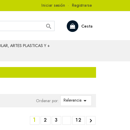
Iniciar sesión
·
Registrarse

Cesta
LAR, ARTES PLASTICAS Y +
Relevancia

Ordenar por:
1
2
3
12
