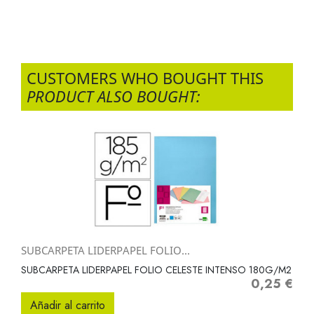
CUSTOMERS WHO BOUGHT THIS
PRODUCT ALSO BOUGHT:
SUBCARPETA LIDERPAPEL FOLIO...
SUBCARPETA LIDERPAPEL FOLIO CELESTE INTENSO 180G/M2
0,25 €
Precio
Añadir al carrito