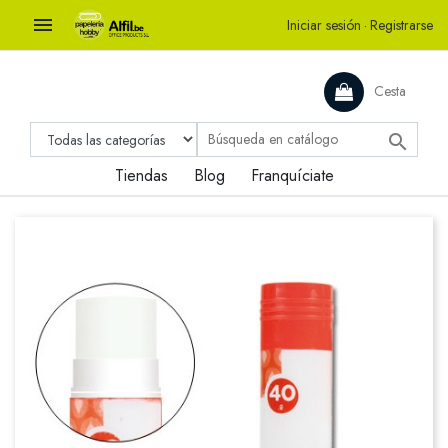

Iniciar sesión
·
Registrarse
Cesta

Tiendas
Blog
Franquíciate