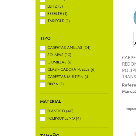
LEITZ
(3)
ESSELTE
(1)
TARIFOLD
(1)
TIPO
CARPETAS ANILLAS
(34)
SOLAPAS
(10)
CARPE
GOMILLAS
(6)
REDON
CLASIFICADORA FUELLE
(6)
POLIP
TRAN
CARPETAS MULTIFIN
(4)
PINZA
(1)
Refere
Marca:
MATERIAL
Preci
Impue
PLASTICO
(40)
POLIPROPILENO
(4)
TAMAÑO