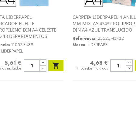
TA LIDERPAPEL
CARPETA LIDERPAPEL 4 ANILL
Vista rápida
Vista rápida
FICADOR FUELLE
MM MIXTAS 43432 POLIPROP


ROPILENO DIN A4 CELESTE
DIN A4 AZUL TRANSLUCIDO
 13 DEPARTAMENTOS
Referencia:
25626-43432
ncia:
11057-FU39
Marca:
LIDERPAPEL
LIDERPAPEL
5,51 €
4,68 €
o
Precio

stos incluidos
Impuestos incluidos