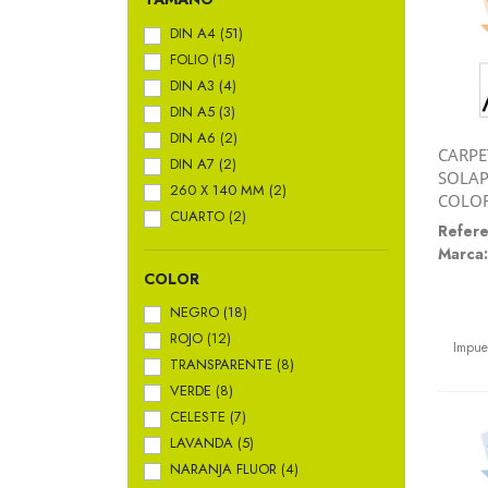
DIN A4
(51)
FOLIO
(15)
DIN A3
(4)
DIN A5
(3)
DIN A6
(2)
CARPE
DIN A7
(2)
SOLAP
260 X 140 MM
(2)
COLO
CUARTO
(2)
Refere
Marca:
COLOR
NEGRO
(18)
Preci
ROJO
(12)
Impue
TRANSPARENTE
(8)
VERDE
(8)
CELESTE
(7)
LAVANDA
(5)
NARANJA FLUOR
(4)