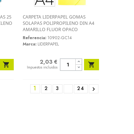
AS 25
CARPETA LIDERPAPEL GOMAS
Vista rápida
ILENO
SOLAPAS POLIPROPILENO DIN A4

AMARILLO FLUOR OPACO
Referencia:
10902-GC14
Marca:
LIDERPAPEL
2,03 €
Precio


Impuestos incluidos
1
2
3
24
