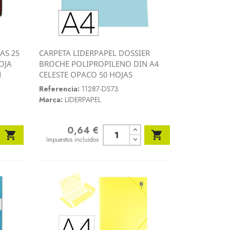
AS 25
CARPETA LIDERPAPEL DOSSIER
Vista rápida
OJA
BROCHE POLIPROPILENO DIN A4

N
CELESTE OPACO 50 HOJAS
Referencia:
11287-DS73
Marca:
LIDERPAPEL
0,64 €
Precio


Impuestos incluidos