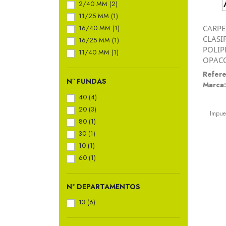
2/40 MM
(2)
11/25 MM
(1)
16/40 MM
(1)
CARPE
CLASI
16/25 MM
(1)
POLIP
11/40 MM
(1)
OPACO
Refere
Nº FUNDAS
Marca:
40
(4)
Preci
20
(3)
Impue
80
(1)
30
(1)
10
(1)
60
(1)
Nº DEPARTAMENTOS
13
(6)