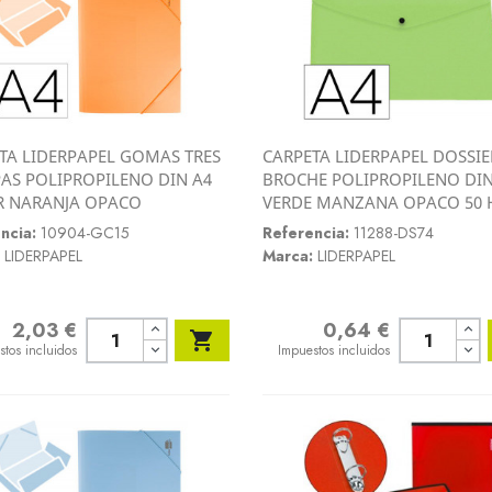
TA LIDERPAPEL GOMAS TRES
CARPETA LIDERPAPEL DOSSIE
Vista rápida
Vista rápida
AS POLIPROPILENO DIN A4
BROCHE POLIPROPILENO DIN


R NARANJA OPACO
VERDE MANZANA OPACO 50 
ncia:
10904-GC15
Referencia:
11288-DS74
LIDERPAPEL
Marca:
LIDERPAPEL
2,03 €
0,64 €
o
Precio

stos incluidos
Impuestos incluidos