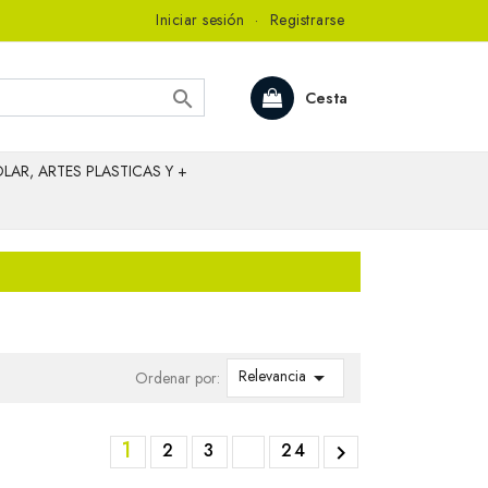
Iniciar sesión
·
Registrarse

Cesta
LAR, ARTES PLASTICAS Y +
Relevancia

Ordenar por:
1
2
3
24
