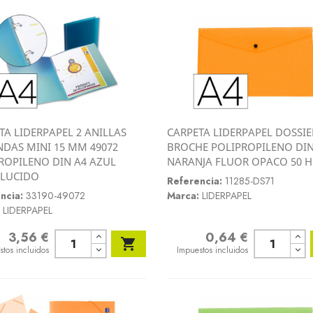
TA LIDERPAPEL 2 ANILLAS
CARPETA LIDERPAPEL DOSSIE
Vista rápida
Vista rápida
DAS MINI 15 MM 49072
BROCHE POLIPROPILENO DIN


ROPILENO DIN A4 AZUL
NARANJA FLUOR OPACO 50 H
SLUCIDO
Referencia:
11285-DS71
ncia:
33190-49072
Marca:
LIDERPAPEL
LIDERPAPEL
3,56 €
0,64 €
o
Precio

stos incluidos
Impuestos incluidos