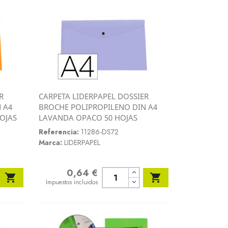
R
CARPETA LIDERPAPEL DOSSIER
Vista rápida
 A4
BROCHE POLIPROPILENO DIN A4

OJAS
LAVANDA OPACO 50 HOJAS
Referencia:
11286-DS72
Marca:
LIDERPAPEL
0,64 €
Precio


Impuestos incluidos