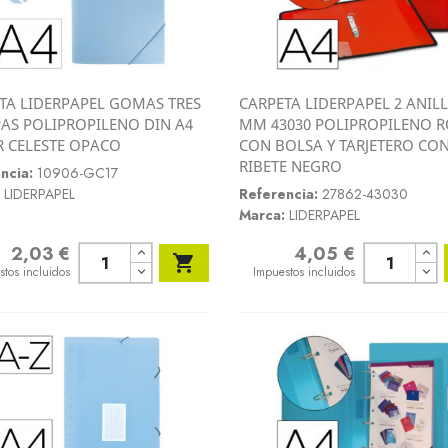
TA LIDERPAPEL GOMAS TRES
CARPETA LIDERPAPEL 2 ANILL
Vista rápida
Vista rápida
AS POLIPROPILENO DIN A4
MM 43030 POLIPROPILENO R


 CELESTE OPACO
CON BOLSA Y TARJETERO CO
RIBETE NEGRO
ncia:
10906-GC17
LIDERPAPEL
Referencia:
27862-43030
Marca:
LIDERPAPEL
2,03 €
4,05 €
o
Precio

stos incluidos
Impuestos incluidos