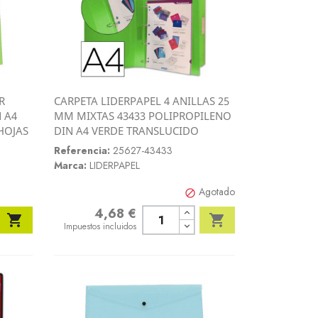
R
CARPETA LIDERPAPEL 4 ANILLAS 25
Vista rápida
 A4
MM MIXTAS 43433 POLIPROPILENO

HOJAS
DIN A4 VERDE TRANSLUCIDO
Referencia:
25627-43433
Marca:
LIDERPAPEL
Agotado

4,68 €
Precio


Impuestos incluidos