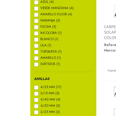
AZUL
(4)
VERDE MANZANA
(4)
AMARILLO FLUOR
(4)
NARANJA
(3)
CARPE
FUCSIA
(3)
SOLAP
INCOLORA
(1)
COLOR
BLANCO
(1)
Refere
LILA
(1)
Marca:
TURQUESA
(1)
AMARILLO
(1)
SURTIDOS
(1)
Preci
Impue
ANILLAS
4/25 MM
(17)
2/15 MM
(5)
4/40 MM
(4)
4/20 MM
(3)
2/25 MM
(3)