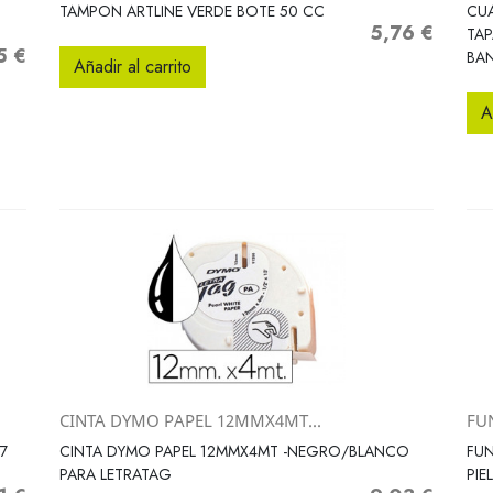
Vista rápida

TAMPON ARTLINE VERDE BOTE 50 CC
CUA
5,76 €
Precio
TA
5 €
BA
Añadir al carrito
A
CINTA DYMO PAPEL 12MMX4MT...
FU
Vista rápida

7
CINTA DYMO PAPEL 12MMX4MT -NEGRO/BLANCO
FUN
PARA LETRATAG
PIE