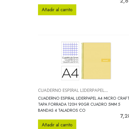
2,6
Preci
Añadir al carrito
CUADERNO ESPIRAL LIDERPAPEL...
Vista rápida

CUADERNO ESPIRAL LIDERPAPEL A4 MICRO CRAF
TAPA FORRADA 120H 90GR CUADRO 5MM 5
BANDAS 4 TALADROS CO
7,2
Preci
Añadir al carrito