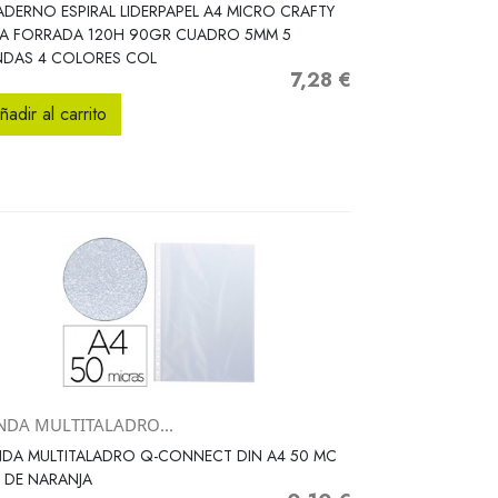
Vista rápida

DERNO ESPIRAL LIDERPAPEL A4 MICRO CRAFTY
PA FORRADA 120H 90GR CUADRO 5MM 5
NDAS 4 COLORES COL
7,28 €
Precio
ñadir al carrito
NDA MULTITALADRO...
Vista rápida

DA MULTITALADRO Q-CONNECT DIN A4 50 MC
L DE NARANJA