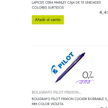
Vista rápida

LAPICES CERA MANLEY CAJA DE 15 UNIDADES
COLORES SURTIDOS
4,4
Precio
Añadir al carrito
BOLIGRAFO PILOT FRIXION...
Vista rápida

BOLIGRAFO PILOT FRIXION CLICKER BORRABLE 0,
MM COLOR VIOLETA