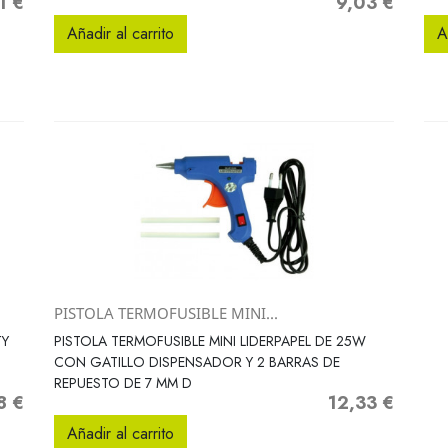
1 €
9,03 €
o
Precio
Añadir al carrito
A
PISTOLA TERMOFUSIBLE MINI...
Vista rápida

TY
PISTOLA TERMOFUSIBLE MINI LIDERPAPEL DE 25W
CON GATILLO DISPENSADOR Y 2 BARRAS DE
REPUESTO DE 7 MM D
8 €
12,33 €
o
Precio
Añadir al carrito