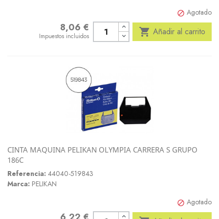
Agotado

8,06 €
Precio

Añadir al carrito
Impuestos incluidos
CINTA MAQUINA PELIKAN OLYMPIA CARRERA S GRUPO
186C
Referencia:
44040-519843
Marca:
PELIKAN
Agotado

6,22 €
Precio