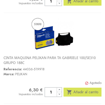

Añadir al carrito
Impuestos incluidos
CINTA MAQUINA PELIKAN PARA TA GABRIELE 100/SE310
GRUPO 188C
Referencia:
44036-519918
Marca:
PELIKAN
Agotado

6,30 €
Precio

Añadir al carrito
Impuestos incluidos