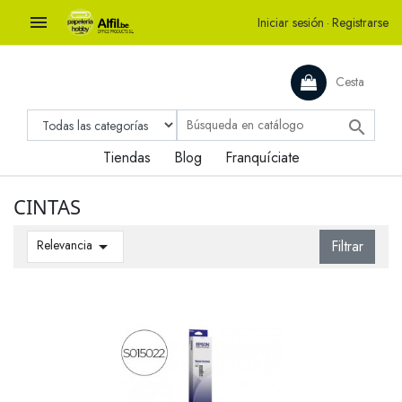

Iniciar sesión
·
Registrarse
Cesta

Tiendas
Blog
Franquíciate
CINTAS
Relevancia

Filtrar