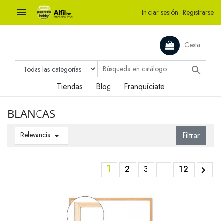

Iniciar sesión
·
Registrarse
Cesta

Tiendas
Blog
Franquíciate
BLANCAS
Relevancia

Filtrar
1
2
3
12
