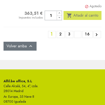
Agotado

363,51 €
Precio

Añadir al carrito
Impuestos incluidos
1
2
3
16

Volver arriba

Alfil.be office, S.L
Calle Alcalá, 54, 4°, izda.
28014 Madrid
Av. Europa, 35 Nave 8
08700 Igualada