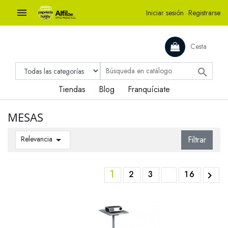

Iniciar sesión
·
Registrarse
Cesta

Tiendas
Blog
Franquíciate
MESAS
Relevancia

Filtrar
1
2
3
16
