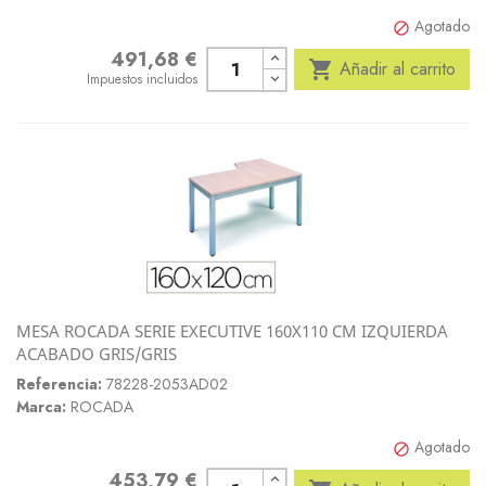
Agotado

491,68 €
Precio

Añadir al carrito
Impuestos incluidos
MESA ROCADA SERIE EXECUTIVE 160X110 CM IZQUIERDA
ACABADO GRIS/GRIS
Referencia:
78228-2053AD02
Marca:
ROCADA
Agotado

453,79 €
Precio