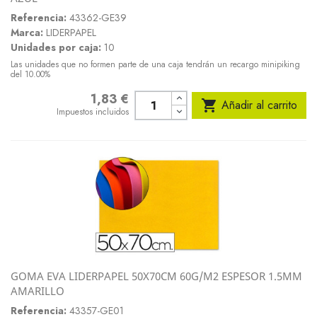
Referencia:
43362-GE39
Marca:
LIDERPAPEL
Unidades por caja:
10
Las unidades que no formen parte de una caja tendrán un recargo minipiking
del 10.00%
1,83 €
Precio

Añadir al carrito
Impuestos incluidos
GOMA EVA LIDERPAPEL 50X70CM 60G/M2 ESPESOR 1.5MM
AMARILLO
Referencia:
43357-GE01