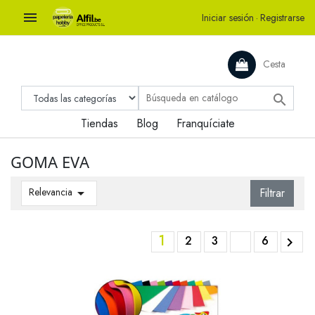

Iniciar sesión
·
Registrarse
Cesta

Tiendas
Blog
Franquíciate
GOMA EVA
Relevancia

Filtrar
1
2
3
6
