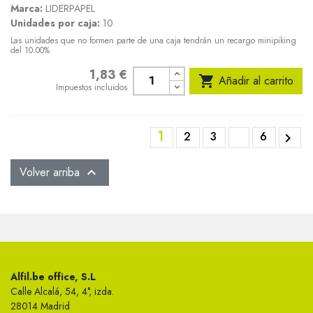
Marca:
LIDERPAPEL
Unidades por caja:
10
Las unidades que no formen parte de una caja tendrán un recargo minipiking
del 10.00%
1,83 €
Precio

Añadir al carrito
Impuestos incluidos
1
2
3
6

Volver arriba

Alfil.be office, S.L
Calle Alcalá, 54, 4°, izda.
28014 Madrid