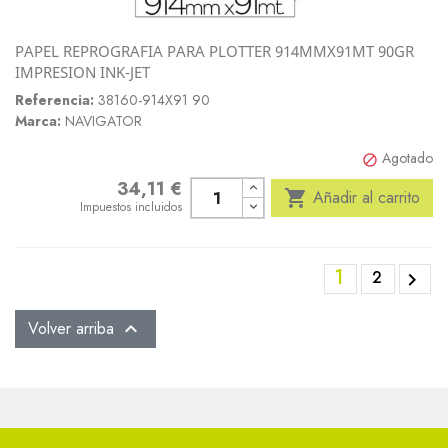
PAPEL REPROGRAFIA PARA PLOTTER 914MMX91MT 90GR
IMPRESION INK-JET
Referencia:
38160-914X91 90
Marca:
NAVIGATOR
Agotado

34,11 €
Precio

Añadir al carrito
Impuestos incluidos
1
2

Volver arriba
