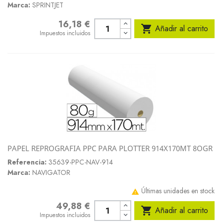
Marca:
SPRINTJET
16,18 €
Precio

Añadir al carrito
Impuestos incluidos
PAPEL REPROGRAFIA PPC PARA PLOTTER 914X170MT 8OGR
Referencia:
35639-PPC-NAV-914
Marca:
NAVIGATOR
Últimas unidades en stock

49,88 €
Precio

Añadir al carrito
Impuestos incluidos