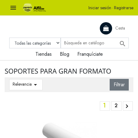

Iniciar sesión
·
Registrarse
Cesta

Tiendas
Blog
Franquíciate
SOPORTES PARA GRAN FORMATO
Relevancia

Filtrar
1
2
