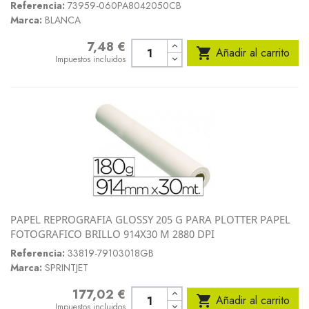
Referencia:
73959-060PA8042050CB
Marca:
BLANCA
7,48 €
Precio

Añadir al carrito
Impuestos incluidos
PAPEL REPROGRAFIA GLOSSY 205 G PARA PLOTTER PAPEL
FOTOGRAFICO BRILLO 914X30 M 2880 DPI
Referencia:
33819-79103018GB
Marca:
SPRINTJET
177,02 €
Precio

Añadir al carrito
Impuestos incluidos