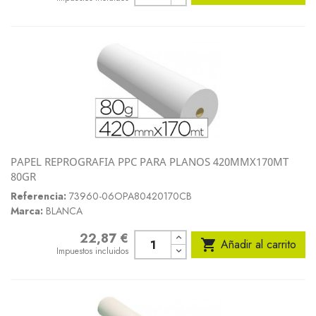
PAPEL REPROGRAFIA PPC PARA PLANOS 420MMX170MT
80GR
Referencia:
73960-06OPA80420170CB
Marca:
BLANCA
22,87 €
Precio

Añadir al carrito
Impuestos incluidos