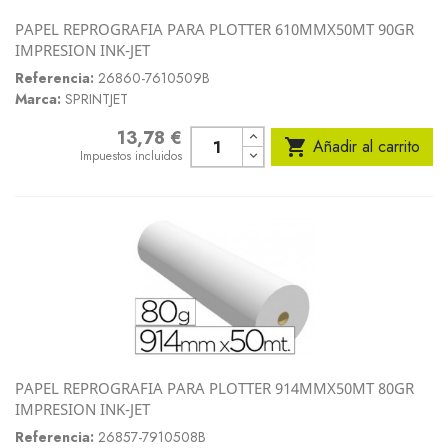
PAPEL REPROGRAFIA PARA PLOTTER 610MMX50MT 90GR
IMPRESION INK-JET
Referencia:
26860-7610509B
Marca:
SPRINTJET
13,78 €
Precio

Añadir al carrito
Impuestos incluidos
PAPEL REPROGRAFIA PARA PLOTTER 914MMX50MT 80GR
IMPRESION INK-JET
Referencia:
26857-7910508B