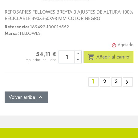
REPOSAPIES FELLOWES BREYTA 3 AJUSTES DE ALTURA 100%
RECICLABLE 490X360X98 MM COLOR NEGRO
Referencia:
169492-100016562
Marca:
FELLOWES
Agotado

54,11 €
Precio

Añadir al carrito
Impuestos incluidos
1
2
3

Volver arriba
