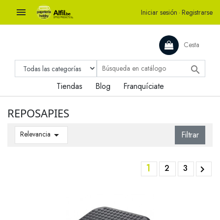

Iniciar sesión
·
Registrarse
Cesta

Tiendas
Blog
Franquíciate
REPOSAPIES
Relevancia

Filtrar
1
2
3
