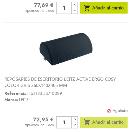
77,69 €
Precio

Añadir al carrito
Impuestos incluidos
REPOSAPIES DE ESCRITORIO LEITZ ACTIVE ERGO COSY
COLOR GRIS 260X140X405 MM
Referencia:
163183-53710089
Marca:
LEITZ
Agotado

72,95 €
Precio

Añadir al carrito
Impuestos incluidos