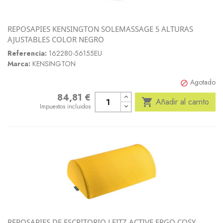
REPOSAPIES KENSINGTON SOLEMASSAGE 5 ALTURAS
AJUSTABLES COLOR NEGRO
Referencia:
162280-56155EU
Marca:
KENSINGTON
Agotado

84,81 €
Precio

Añadir al carrito
Impuestos incluidos
REPOSAPIES DE ESCRITORIO LEITZ ACTIVE ERGO COSY