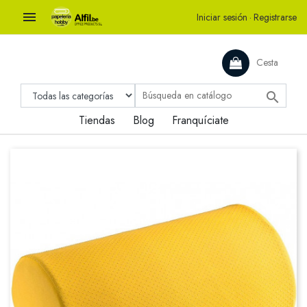

Iniciar sesión
·
Registrarse
Cesta

Tiendas
Blog
Franquíciate