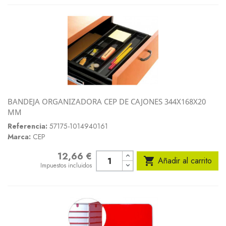
BANDEJA ORGANIZADORA CEP DE CAJONES 344X168X20
MM
Referencia:
57175-1014940161
Marca:
CEP
12,66 €
Precio

Añadir al carrito
Impuestos incluidos