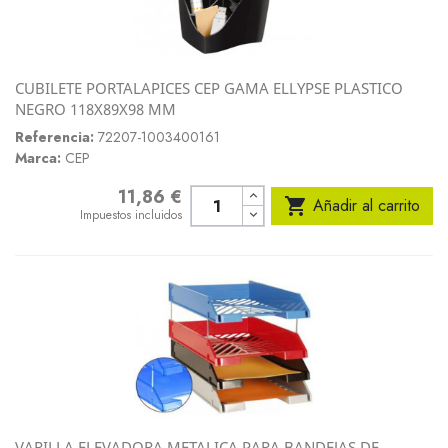
CUBILETE PORTALAPICES CEP GAMA ELLYPSE PLASTICO
NEGRO 118X89X98 MM
Referencia:
72207-1003400161
Marca:
CEP
11,86 €
Precio

Añadir al carrito
Impuestos incluidos
VARILLA ELEVADORA METALICA PARA BANDEJAS DE