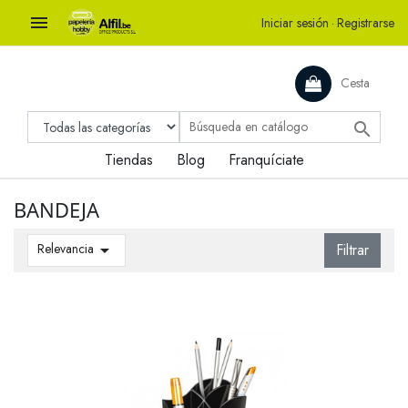

Iniciar sesión
·
Registrarse
Cesta

Tiendas
Blog
Franquíciate
BANDEJA
Relevancia

Filtrar