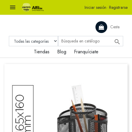

Iniciar sesión
·
Registrarse
Cesta

Tiendas
Blog
Franquíciate