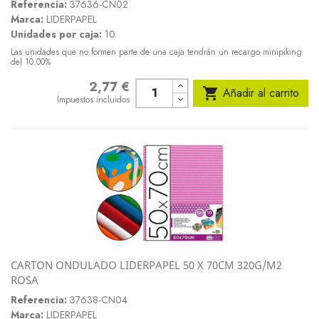
Referencia:
37636-CN02
Marca:
LIDERPAPEL
Unidades por caja:
10
Las unidades que no formen parte de una caja tendrán un recargo minipiking
del 10.00%
2,77 €
Precio

Añadir al carrito
Impuestos incluidos
CARTON ONDULADO LIDERPAPEL 50 X 70CM 320G/M2
ROSA
Referencia:
37638-CN04
Marca:
LIDERPAPEL