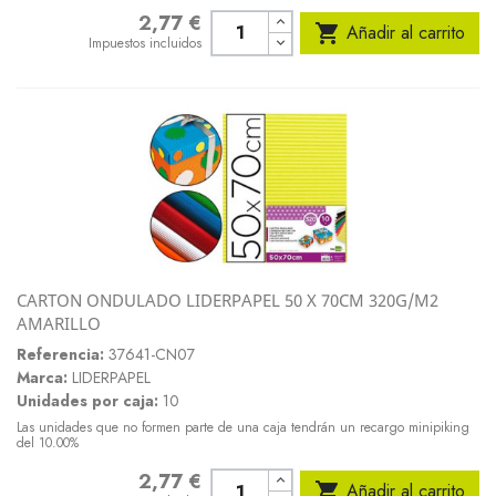
2,77 €
Precio

Añadir al carrito
Impuestos incluidos
CARTON ONDULADO LIDERPAPEL 50 X 70CM 320G/M2
AMARILLO
Referencia:
37641-CN07
Marca:
LIDERPAPEL
Unidades por caja:
10
Las unidades que no formen parte de una caja tendrán un recargo minipiking
del 10.00%
2,77 €
Precio

Añadir al carrito