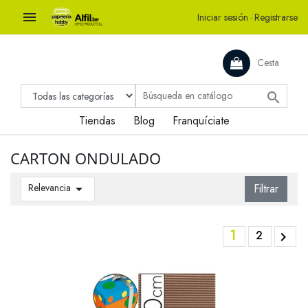

Iniciar sesión
·
Registrarse
Cesta

Tiendas
Blog
Franquíciate
CARTON ONDULADO
Relevancia

Filtrar
1
2
