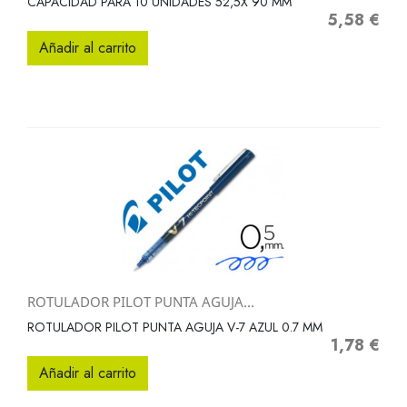
CAPACIDAD PARA 10 UNIDADES 52,5X 90 MM
5,58 €
Precio
Añadir al carrito
ROTULADOR PILOT PUNTA AGUJA...
ROTULADOR PILOT PUNTA AGUJA V-7 AZUL 0.7 MM
1,78 €
Precio
Añadir al carrito