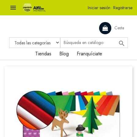

Iniciar sesión
·
Registrarse
Cesta

Tiendas
Blog
Franquíciate