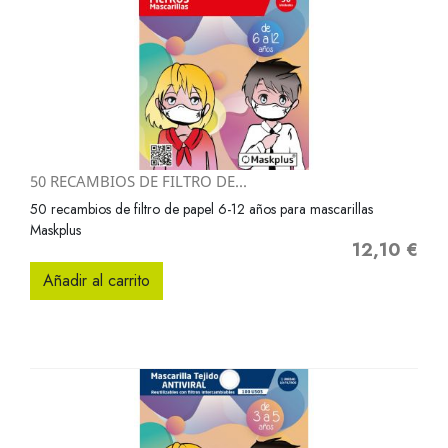
50 RECAMBIOS DE FILTRO DE...
50 recambios de filtro de papel 6-12 años para mascarillas
Maskplus
12,10 €
Precio
Añadir al carrito