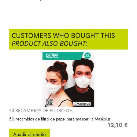
CUSTOMERS WHO BOUGHT THIS
PRODUCT ALSO BOUGHT:
50 RECAMBIOS DE FILTRO DE...
50 recambios de filtro de papel para mascarilla Maskplus.
12,10 €
Precio
Añadir al carrito