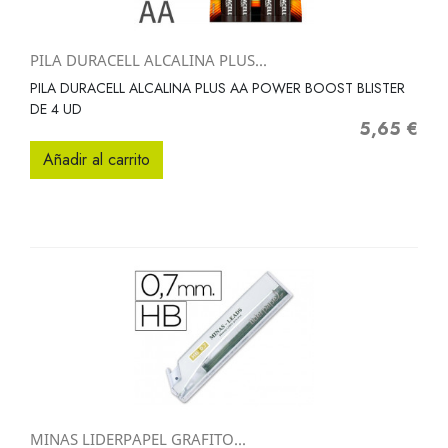
PILA DURACELL ALCALINA PLUS...
PILA DURACELL ALCALINA PLUS AA POWER BOOST BLISTER
DE 4 UD
5,65 €
Precio
Añadir al carrito
MINAS LIDERPAPEL GRAFITO...