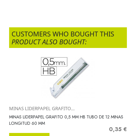
CUSTOMERS WHO BOUGHT THIS
PRODUCT ALSO BOUGHT:
MINAS LIDERPAPEL GRAFITO...
MINAS LIDERPAPEL GRAFITO 0,5 MM HB TUBO DE 12 MINAS
LONGITUD 60 MM
0,35 €
Precio