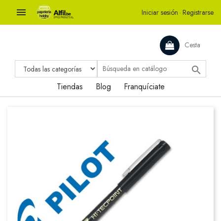

Iniciar sesión
·
Registrarse
Cesta

Tiendas
Blog
Franquíciate