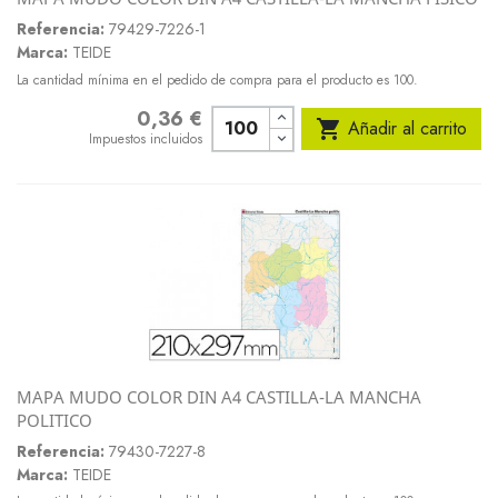
Referencia:
79429-7226-1
Marca:
TEIDE
La cantidad mínima en el pedido de compra para el producto es 100.
0,36 €
Precio

Añadir al carrito
Impuestos incluidos
MAPA MUDO COLOR DIN A4 CASTILLA-LA MANCHA
POLITICO
Referencia:
79430-7227-8
Marca:
TEIDE