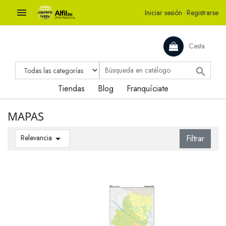

Iniciar sesión
·
Registrarse
Cesta

Tiendas
Blog
Franquíciate
MAPAS
Relevancia

Filtrar