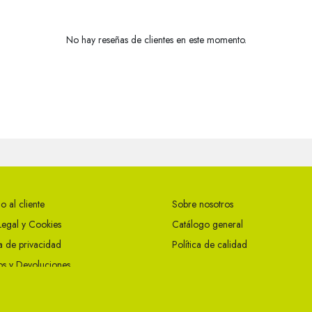
No hay reseñas de clientes en este momento.
o al cliente
Sobre nosotros
Legal y Cookies
Catálogo general
ca de privacidad
Política de calidad
s y Devoluciones
ciones Generales