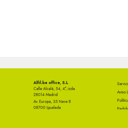
Alfil.be office, S.L
Servici
Calle Alcalá, 54, 4°, izda.
Aviso 
28014 Madrid
Políti
Av. Europa, 35 Nave 8
08700 Igualada
Pedido
Telf 93 749 50 23
Condi
info@alfil.be