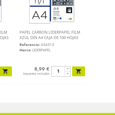
FILM
PAPEL CARBON LIDERPAPEL FILM
Vista rápida
HOJAS
AZUL DIN A4 CAJA DE 100 HOJAS

Referencia:
63651-5
Marca:
LIDERPAPEL
8,99 €
Precio


Impuestos incluidos