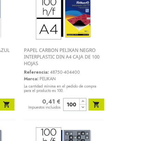
AZUL
PAPEL CARBON PELIKAN NEGRO
Vista rápida
INTERPLASTIC DIN A4 CAJA DE 100

HOJAS
Referencia:
48750-404400
Marca:
PELIKAN
La cantidad mínima en el pedido de compra
para el producto es 100.
0,41 €
Precio


Impuestos incluidos