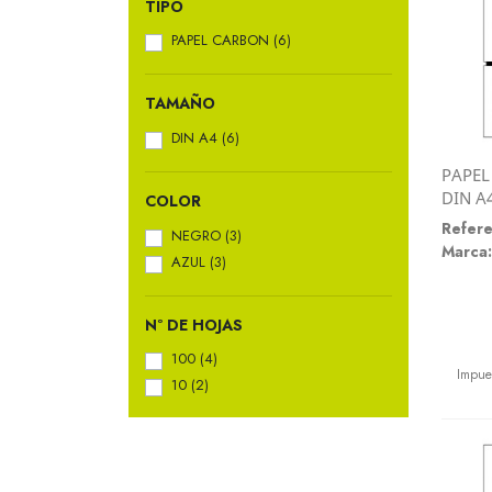
TIPO
PAPEL CARBON
(6)
TAMAÑO
DIN A4
(6)
PAPEL
DIN A
COLOR
Refere
NEGRO
(3)
Marca:
AZUL
(3)
Nº DE HOJAS
Preci
100
(4)
Impue
10
(2)