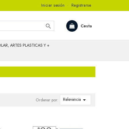
Iniciar sesión
·
Registrarse

Cesta
LAR, ARTES PLASTICAS Y +
Relevancia

Ordenar por: