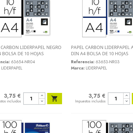
 CARBON LIDERPAPEL NEGRO
PAPEL CARBON LIDERPAPEL 
Vista rápida
Vista rápida
4 BOLSA DE 10 HOJAS
DIN A4 BOLSA DE 10 HOJAS


ncia:
63654-NR04
Referencia:
63653-NR03
LIDERPAPEL
Marca:
LIDERPAPEL
3,75 €
3,75 €
o
Precio

stos incluidos
Impuestos incluidos