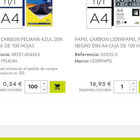
 CARBON PELIKAN AZUL DIN
PAPEL CARBON LIDERPAPEL 
Vista rápida
Vista rápida
JA DE 100 HOJAS
NEGRO DIN A4 CAJA DE 100 


ncia:
48751-404426
Referencia:
63652-5
PELIKAN
Marca:
LIDERPAPEL
dad mínima en el pedido de compra
producto es 100.
0,54 €
16,95 €
o
Precio

stos incluidos
Impuestos incluidos