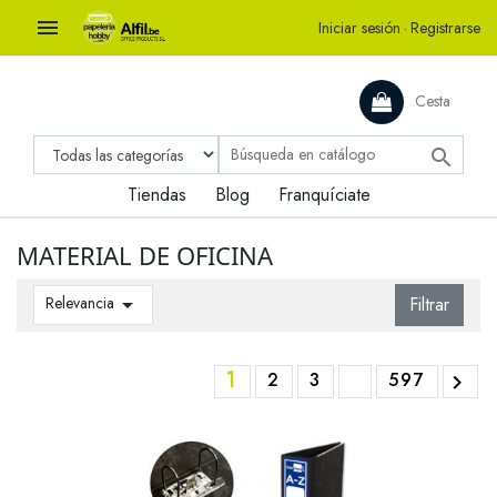

Iniciar sesión
·
Registrarse
Cesta

Tiendas
Blog
Franquíciate
MATERIAL DE OFICINA
Relevancia

Filtrar
1
2
3
597
