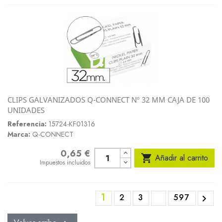
CLIPS GALVANIZADOS Q-CONNECT Nº 32 MM CAJA DE 100
UNIDADES
Referencia:
15724-KF01316
Marca:
Q-CONNECT
0,65 €
Precio

Añadir al carrito
Impuestos incluidos
1
2
3
597
