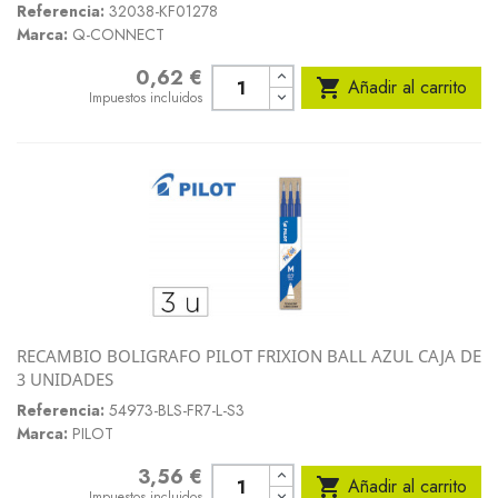
Referencia:
32038-KF01278
Marca:
Q-CONNECT
0,62 €
Precio

Añadir al carrito
Impuestos incluidos
RECAMBIO BOLIGRAFO PILOT FRIXION BALL AZUL CAJA DE
3 UNIDADES
Referencia:
54973-BLS-FR7-L-S3
Marca:
PILOT
3,56 €
Precio

Añadir al carrito
Impuestos incluidos