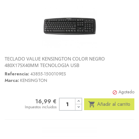
TECLADO VALUE KENSINGTON COLOR NEGRO
480X175X40MM TECNOLOGIA USB
Referencia:
43855-1500109ES
Marca:
KENSINGTON
Agotado

16,99 €
Precio

Añadir al carrito
Impuestos incluidos