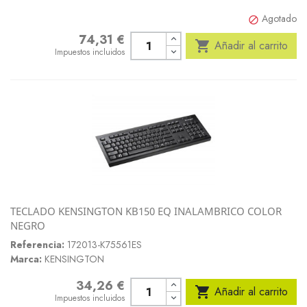
Agotado

74,31 €
Precio

Añadir al carrito
Impuestos incluidos
TECLADO KENSINGTON KB150 EQ INALAMBRICO COLOR
NEGRO
Referencia:
172013-K75561ES
Marca:
KENSINGTON
34,26 €
Precio

Añadir al carrito
Impuestos incluidos