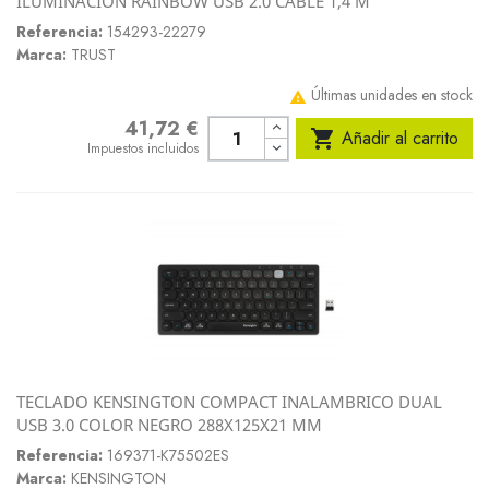
ILUMINACION RAINBOW USB 2.0 CABLE 1,4 M
Referencia:
154293-22279
Marca:
TRUST
Últimas unidades en stock

41,72 €
Precio

Añadir al carrito
Impuestos incluidos
TECLADO KENSINGTON COMPACT INALAMBRICO DUAL
USB 3.0 COLOR NEGRO 288X125X21 MM
Referencia:
169371-K75502ES
Marca:
KENSINGTON