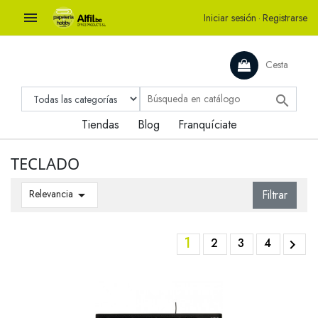

Iniciar sesión
·
Registrarse
Cesta

Tiendas
Blog
Franquíciate
TECLADO
Relevancia

Filtrar
1
2
3
4
