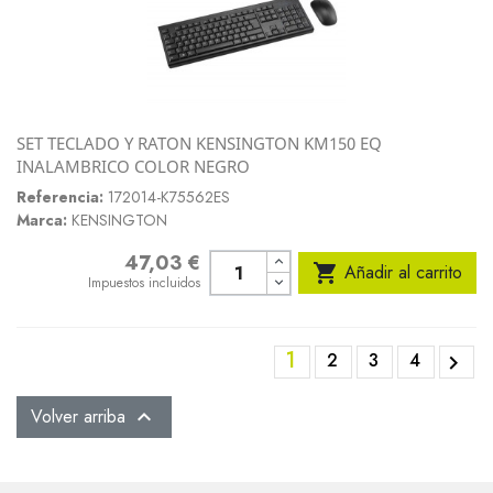
SET TECLADO Y RATON KENSINGTON KM150 EQ
INALAMBRICO COLOR NEGRO
Referencia:
172014-K75562ES
Marca:
KENSINGTON
47,03 €
Precio

Añadir al carrito
Impuestos incluidos
1
2
3
4

Volver arriba
