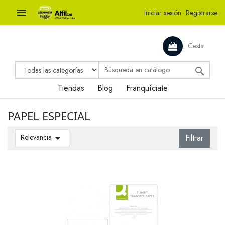

Iniciar sesión
·
Registrarse
Cesta

Tiendas
Blog
Franquíciate
PAPEL ESPECIAL
Relevancia

Filtrar