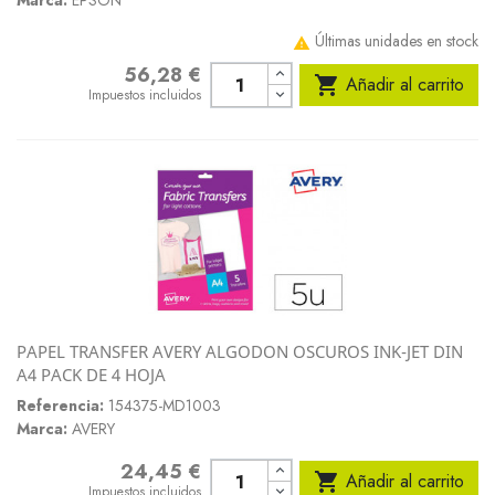
Marca:
EPSON
Últimas unidades en stock

56,28 €
Precio

Añadir al carrito
Impuestos incluidos
PAPEL TRANSFER AVERY ALGODON OSCUROS INK-JET DIN
A4 PACK DE 4 HOJA
Referencia:
154375-MD1003
Marca:
AVERY
24,45 €
Precio

Añadir al carrito
Impuestos incluidos