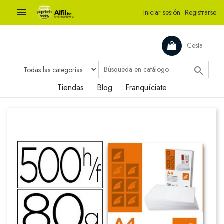

Iniciar sesión
·
Registrarse
Cesta

Tiendas
Blog
Franquíciate