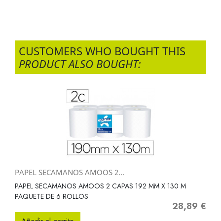
CUSTOMERS WHO BOUGHT THIS
PRODUCT ALSO BOUGHT:
PAPEL SECAMANOS AMOOS 2...
PAPEL SECAMANOS AMOOS 2 CAPAS 192 MM X 130 M
PAQUETE DE 6 ROLLOS
28,89 €
Precio