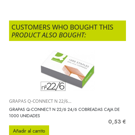
CUSTOMERS WHO BOUGHT THIS
PRODUCT ALSO BOUGHT:
GRAPAS Q-CONNECT N 22/6...
GRAPAS Q-CONNECT N 22/6 24/6 COBREADAS CAJA DE
1000 UNIDADES
0,53 €
Precio
Añadir al carrito