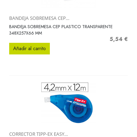
BANDEJA SOBREMESA CEP...
BANDEJA SOBREMESA CEP PLASTICO TRANSPARENTE
348X257X66 MM
5,54 €
Precio
Añadir al carrito
CORRECTOR TIPP-EX EASY...