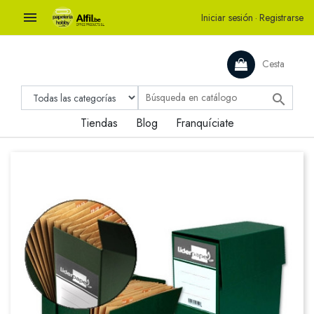

Iniciar sesión
·
Registrarse
Cesta

Tiendas
Blog
Franquíciate