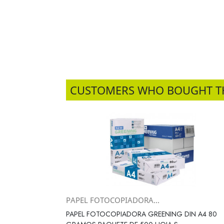
CUSTOMERS WHO BOUGHT T
PAPEL FOTOCOPIADORA...
Vista rápida

PAPEL FOTOCOPIADORA GREENING DIN A4 80