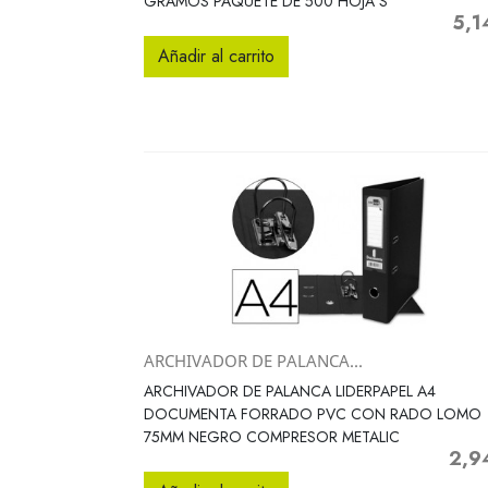
GRAMOS PAQUETE DE 500 HOJA S
5,1
Preci
Añadir al carrito
ARCHIVADOR DE PALANCA...
Vista rápida

ARCHIVADOR DE PALANCA LIDERPAPEL A4
DOCUMENTA FORRADO PVC CON RADO LOMO
75MM NEGRO COMPRESOR METALIC
2,9
Preci