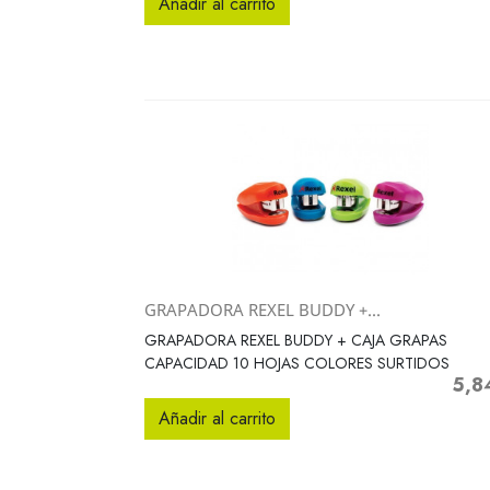
Añadir al carrito
GRAPADORA REXEL BUDDY +...
Vista rápida

GRAPADORA REXEL BUDDY + CAJA GRAPAS
CAPACIDAD 10 HOJAS COLORES SURTIDOS
5,8
Preci
Añadir al carrito