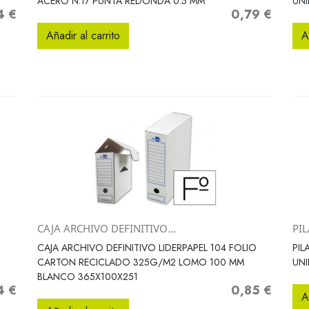
ACERO N.17 PUNTA REDONDA 0.5 MM
UN
4 €
0,79 €
o
Precio
Añadir al carrito
A
CAJA ARCHIVO DEFINITIVO...
PI
Vista rápida

CAJA ARCHIVO DEFINITIVO LIDERPAPEL 104 FOLIO
PIL
CARTON RECICLADO 325G/M2 LOMO 100 MM
UN
BLANCO 365X100X251
4 €
0,85 €
o
Precio
A