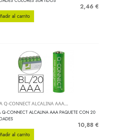
IDADES COLORES SURTIDOS
2,46 €
Precio
ñadir al carrito
LA Q-CONNECT ALCALINA AAA...
Vista rápida

A Q-CONNECT ALCALINA AAA PAQUETE CON 20
IDADES
10,88 €
Precio
ñadir al carrito