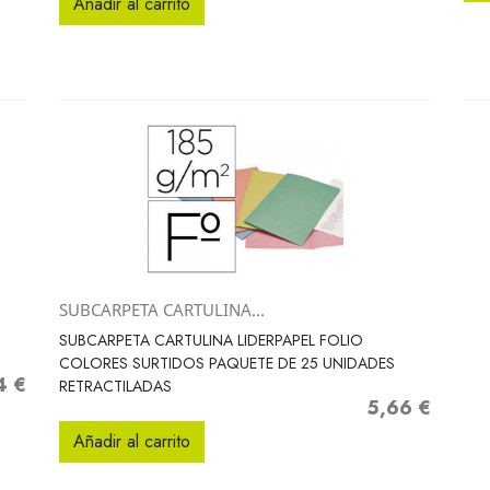
Añadir al carrito
SUBCARPETA CARTULINA...
Vista rápida

SUBCARPETA CARTULINA LIDERPAPEL FOLIO
COLORES SURTIDOS PAQUETE DE 25 UNIDADES
4 €
o
RETRACTILADAS
5,66 €
Precio
Añadir al carrito