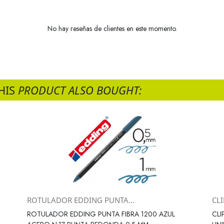
No hay reseñas de clientes en este momento.
HIS
PRODUCT ALSO BOUGHT:
ROTULADOR EDDING PUNTA...
CLI
Vista rápida

ROTULADOR EDDING PUNTA FIBRA 1200 AZUL
CLI