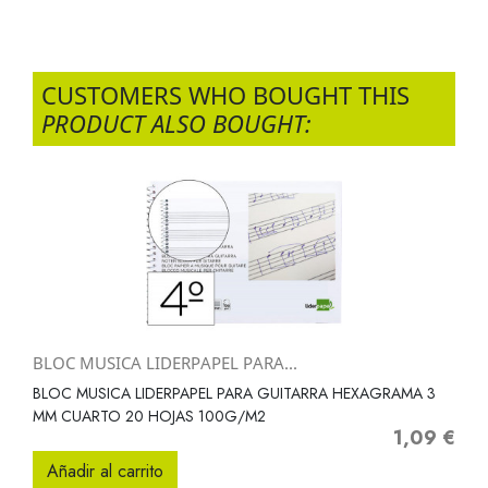
CUSTOMERS WHO BOUGHT THIS
PRODUCT ALSO BOUGHT:
BLOC MUSICA LIDERPAPEL PARA...
BLOC MUSICA LIDERPAPEL PARA GUITARRA HEXAGRAMA 3
MM CUARTO 20 HOJAS 100G/M2
1,09 €
Precio
Añadir al carrito