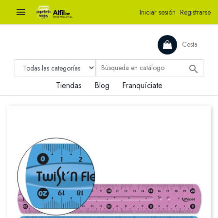

Iniciar sesión
·
Registrarse
Cesta

Tiendas
Blog
Franquíciate