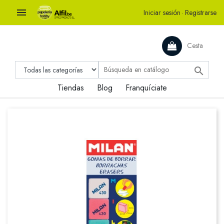

Iniciar sesión
·
Registrarse
Cesta

Tiendas
Blog
Franquíciate