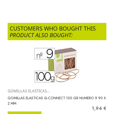
CUSTOMERS WHO BOUGHT THIS
PRODUCT ALSO BOUGHT:
GOMILLAS ELASTICAS...
GOMILLAS ELASTICAS Q-CONNECT 100 GR NUMERO 9 90 X
2 MM
1,94 €
Precio