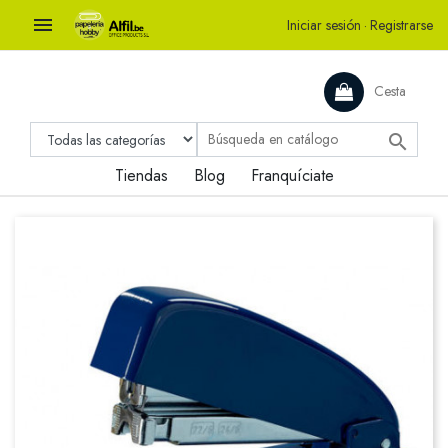

Iniciar sesión
·
Registrarse
Cesta

Tiendas
Blog
Franquíciate