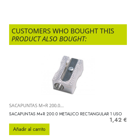
CUSTOMERS WHO BOUGHT THIS
PRODUCT ALSO BOUGHT:
SACAPUNTAS M+R 200.0...
SACAPUNTAS M+R 200.0 METALICO RECTANGULAR 1 USO
1,42 €
Precio
Añadir al carrito