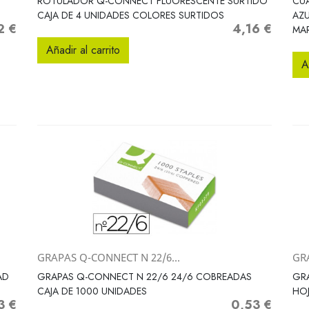
ROTULADOR Q-CONNECT FLUORESCENTE SURTIDO
CUA
CAJA DE 4 UNIDADES COLORES SURTIDOS
AZ
2 €
4,16 €
o
Precio
MAR
Añadir al carrito
A
GRAPAS Q-CONNECT N 22/6...
GR
Vista rápida

AD
GRAPAS Q-CONNECT N 22/6 24/6 COBREADAS
GRA
CAJA DE 1000 UNIDADES
HO
3 €
0,53 €
Precio