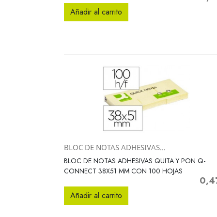
Añadir al carrito
BLOC DE NOTAS ADHESIVAS...
Vista rápida

BLOC DE NOTAS ADHESIVAS QUITA Y PON Q-
CONNECT 38X51 MM CON 100 HOJAS
0,4
Preci
Añadir al carrito