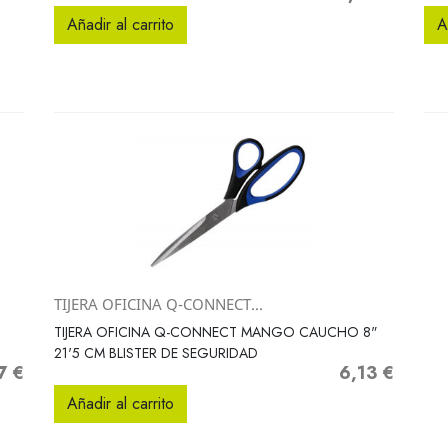
Añadir al carrito
A
TIJERA OFICINA Q-CONNECT...
Vista rápida

TIJERA OFICINA Q-CONNECT MANGO CAUCHO 8"
21'5 CM BLISTER DE SEGURIDAD
7 €
6,13 €
o
Precio
Añadir al carrito