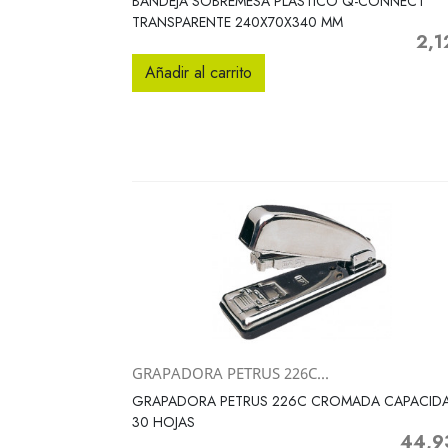
BANDEJA SOBREMESA PLASTICO Q-CONNECT
TRANSPARENTE 240X70X340 MM
2,1
Preci
Añadir al carrito
GRAPADORA PETRUS 226C...
Vista rápida

GRAPADORA PETRUS 226C CROMADA CAPACID
30 HOJAS
44,9
Precio