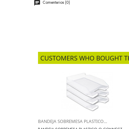
Comentarios (0)
CUSTOMERS WHO BOUGHT T
BANDEJA SOBREMESA PLASTICO...
Vista rápida
