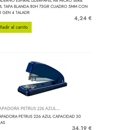
DERNO ESPIRAL LIDERPAPEL A4 MICRO SERIE
UL TAPA BLANDA 80H 75GR CUADRO 5MM CON
 GEN 4 TALADR
4,24 €
Precio
ñadir al carrito
APADORA PETRUS 226 AZUL...
Vista rápida

PADORA PETRUS 226 AZUL CAPACIDAD 30
JAS
34,19 €
Precio