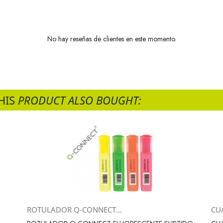
No hay reseñas de clientes en este momento.
HIS
PRODUCT ALSO BOUGHT:
ROTULADOR Q-CONNECT...
CU
Vista rápida
