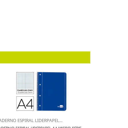
ADERNO ESPIRAL LIDERPAPEL...
Vista rápida
