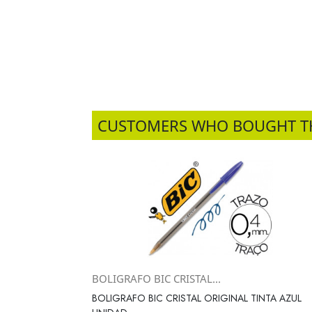
CUSTOMERS WHO BOUGHT T
BOLIGRAFO BIC CRISTAL...
Vista rápida

BOLIGRAFO BIC CRISTAL ORIGINAL TINTA AZUL