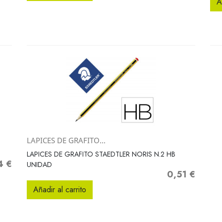
A
LAPICES DE GRAFITO...
Vista rápida

LAPICES DE GRAFITO STAEDTLER NORIS N.2 HB
4 €
o
UNIDAD
0,51 €
Precio
Añadir al carrito