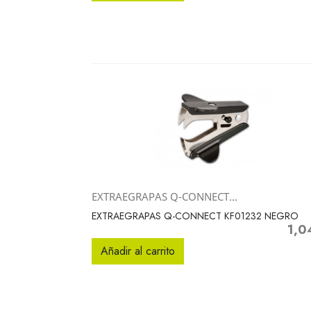
EXTRAEGRAPAS Q-CONNECT...
Vista rápida

EXTRAEGRAPAS Q-CONNECT KF01232 NEGRO
1,0
Preci
Añadir al carrito