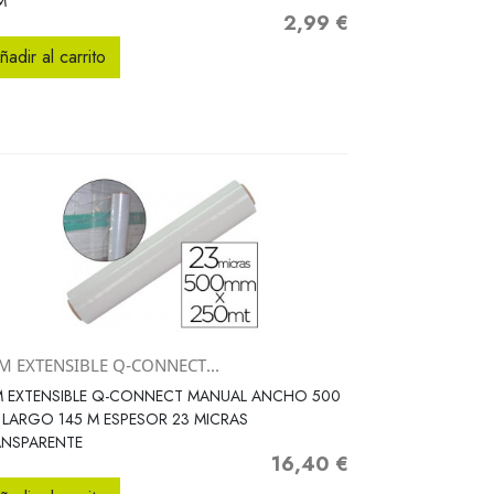
M
2,99 €
Precio
ñadir al carrito
M EXTENSIBLE Q-CONNECT...
Vista rápida

M EXTENSIBLE Q-CONNECT MANUAL ANCHO 500
LARGO 145 M ESPESOR 23 MICRAS
ANSPARENTE
16,40 €
Precio