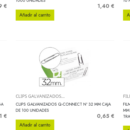
1000 UNIDADES
10 
9 €
1,40 €
o
Precio
Añadir al carrito
A
CLIPS GALVANIZADOS...
FIL
Vista rápida

GA
CLIPS GALVANIZADOS Q-CONNECT Nº 32 MM CAJA
FIL
DE 100 UNIDADES
MM 
1 €
0,65 €
o
Precio
TR
Añadir al carrito