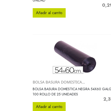
UNIDAD
0,2
Preci
Añadir al carrito
BOLSA BASURA DOMESTICA...
Vista rápida

BOLSA BASURA DOMESTICA NEGRA 54X60 GAL
100 ROLLO DE 25 UNIDADES
2,3
Preci
Añadir al carrito