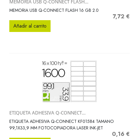
MEMORIA USB Q-CONNECT FLASH...
MEMORIA USB Q-CONNECT FLASH 16 GB 2.0
7,72 €
Precio
Añadir al carrito
ETIQUETA ADHESIVA Q-CONNECT...
ETIQUETA ADHESIVA Q-CONNECT KF01584 TAMANO
99,1X33,9 MM FOTOCOPIADORA LASER INK-JET
0,16 €
Precio