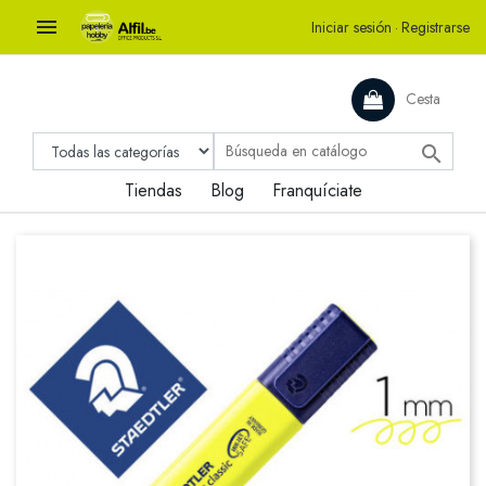

Iniciar sesión
·
Registrarse
Cesta

Tiendas
Blog
Franquíciate