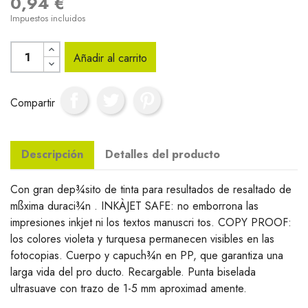
0,94 €
Impuestos incluidos
Añadir al carrito
Compartir
Descripción
Detalles del producto
Con gran dep¾sito de tinta para resultados de resaltado de
mßxima duraci¾n . INKÀJET SAFE: no emborrona las
impresiones inkjet ni los textos manuscri tos. COPY PROOF:
los colores violeta y turquesa permanecen visibles en las
fotocopias. Cuerpo y capuch¾n en PP, que garantiza una
larga vida del pro ducto. Recargable. Punta biselada
ultrasuave con trazo de 1-5 mm aproximad amente.