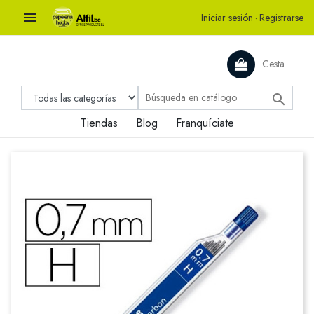

Iniciar sesión
·
Registrarse
Cesta

Tiendas
Blog
Franquíciate