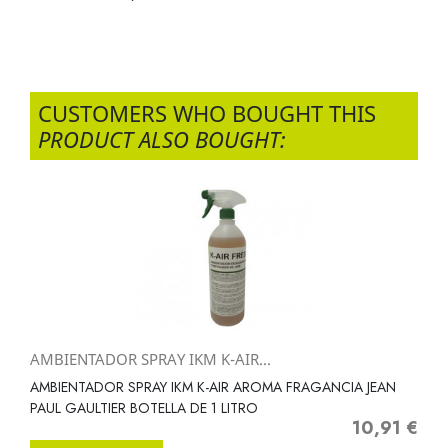
CUSTOMERS WHO BOUGHT THIS
PRODUCT ALSO BOUGHT:
AMBIENTADOR SPRAY IKM K-AIR...
AMBIENTADOR SPRAY IKM K-AIR AROMA FRAGANCIA JEAN
PAUL GAULTIER BOTELLA DE 1 LITRO
10,91 €
Precio