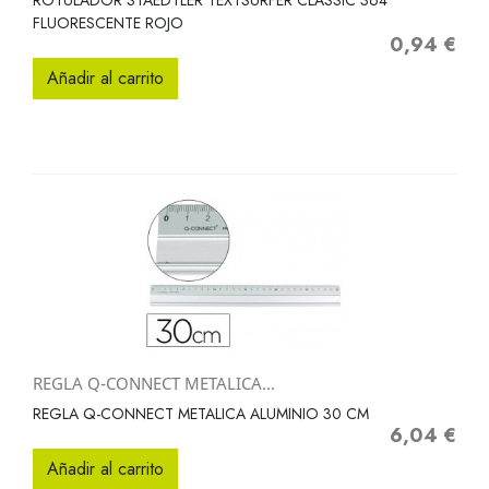
ROTULADOR STAEDTLER TEXTSURFER CLASSIC 364
FLUORESCENTE ROJO
0,94 €
Precio
Añadir al carrito
REGLA Q-CONNECT METALICA...
REGLA Q-CONNECT METALICA ALUMINIO 30 CM
6,04 €
Precio
Añadir al carrito