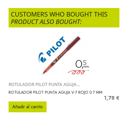
CUSTOMERS WHO BOUGHT THIS
PRODUCT ALSO BOUGHT:
ROTULADOR PILOT PUNTA AGUJA...
ROTULADOR PILOT PUNTA AGUJA V-7 ROJO 0.7 MM
1,78 €
Precio
Añadir al carrito