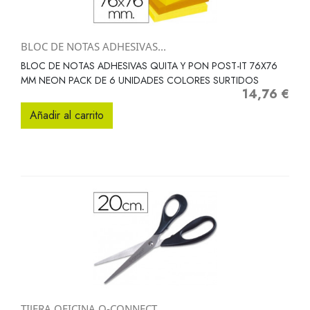
BLOC DE NOTAS ADHESIVAS...
BLOC DE NOTAS ADHESIVAS QUITA Y PON POST-IT 76X76
MM NEON PACK DE 6 UNIDADES COLORES SURTIDOS
14,76 €
Precio
Añadir al carrito
TIJERA OFICINA Q-CONNECT...