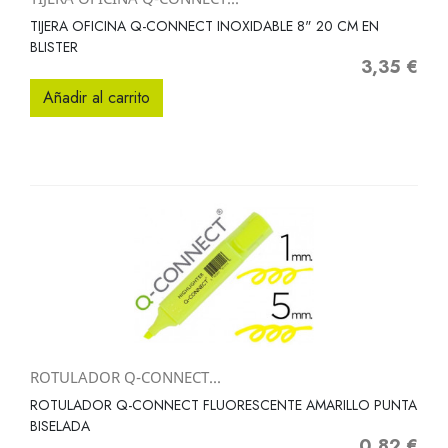
TIJERA OFICINA Q-CONNECT INOXIDABLE 8" 20 CM EN
BLISTER
3,35 €
Precio
Añadir al carrito
ROTULADOR Q-CONNECT...
ROTULADOR Q-CONNECT FLUORESCENTE AMARILLO PUNTA
BISELADA
0,82 €
Precio