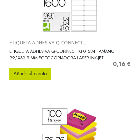
ETIQUETA ADHESIVA Q-CONNECT...
ETIQUETA ADHESIVA Q-CONNECT KF01584 TAMANO
99,1X33,9 MM FOTOCOPIADORA LASER INK-JET
0,16 €
Precio
Añadir al carrito