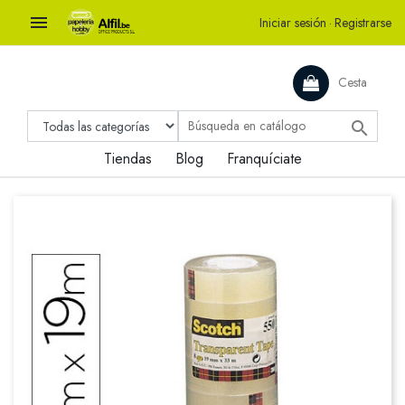

Iniciar sesión
·
Registrarse
Cesta

Tiendas
Blog
Franquíciate