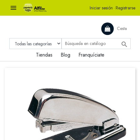

Iniciar sesión
·
Registrarse
Cesta

Tiendas
Blog
Franquíciate